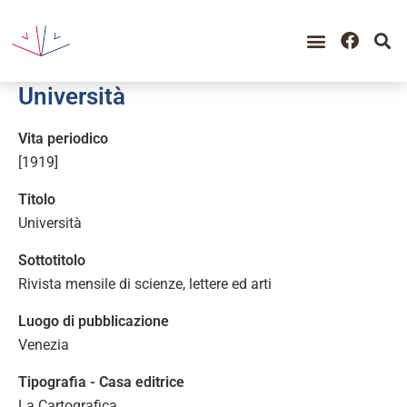
GUIDA ALLA CONSULTAZIO
CATALOGO COMPLETO
PERIODO STORICO
Università
Vita periodico
[1919]
Titolo
Università
Sottotitolo
Rivista mensile di scienze, lettere ed arti
Luogo di pubblicazione
Venezia
Tipografia - Casa editrice
La Cartografica