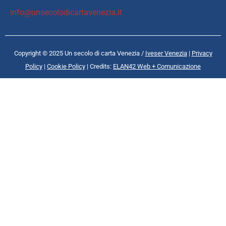
info@unsecolodicartavenezia.it
Copyright © 2025 Un secolo di carta Venezia /
Iveser Venezia
|
Privacy
Policy
|
Cookie Policy
| Credits:
ELAN42 Web + Comunicazione