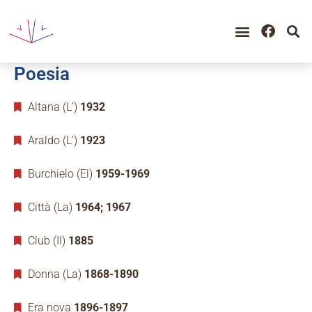
GUIDA ALLA CONSULTAZIO
CATALOGO COMPLETO
PERIODO STORICO
Poesia
Altana (L’)
1932
Araldo (L’)
1923
Burchielo (El)
1959-1969
Città (La)
1964; 1967
Club (Il)
1885
Donna (La)
1868-1890
Era nova
1896-1897