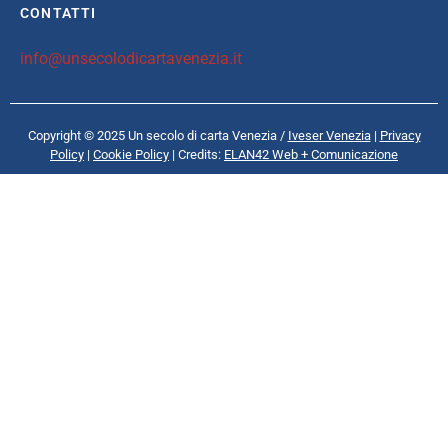
CONTATTI
info@unsecolodicartavenezia.it
Copyright © 2025 Un secolo di carta Venezia /
Iveser Venezia
|
Privacy
Policy
|
Cookie Policy
| Credits:
ELAN42 Web + Comunicazione