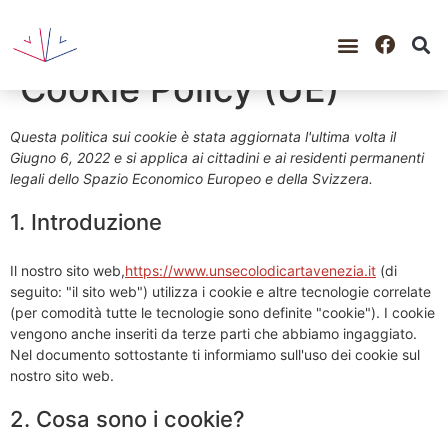
Cookie Policy (UE)
GUIDA ALLA CONSULTAZIO
CATALOGO COMPLETO
PERIODO STORICO
Questa politica sui cookie è stata aggiornata l'ultima volta il
Giugno 6, 2022 e si applica ai cittadini e ai residenti permanenti
legali dello Spazio Economico Europeo e della Svizzera.
1. Introduzione
Il nostro sito web,
https://www.unsecolodicartavenezia.it
(di
seguito: "il sito web") utilizza i cookie e altre tecnologie correlate
(per comodità tutte le tecnologie sono definite "cookie"). I cookie
vengono anche inseriti da terze parti che abbiamo ingaggiato.
Nel documento sottostante ti informiamo sull'uso dei cookie sul
nostro sito web.
2. Cosa sono i cookie?