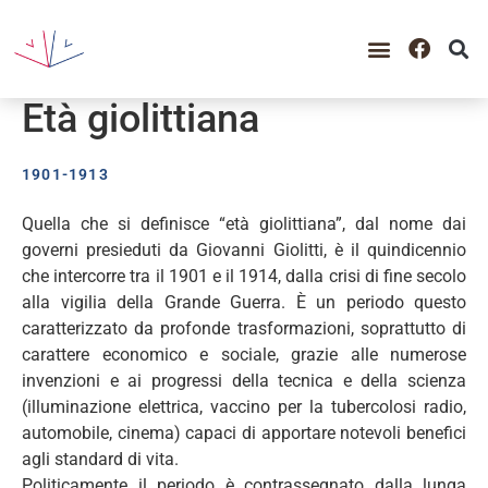
GUIDA ALLA CONSULTAZIO
CATALOGO COMPLETO
PERIODO STORICO
Età giolittiana
1901-1913
Quella che si definisce “età giolittiana”, dal nome dai
governi presieduti da Giovanni Giolitti, è il quindicennio
che intercorre tra il 1901 e il 1914, dalla crisi di fine secolo
alla vigilia della Grande Guerra. È un periodo questo
caratterizzato da profonde trasformazioni, soprattutto di
carattere economico e sociale, grazie alle numerose
invenzioni e ai progressi della tecnica e della scienza
(illuminazione elettrica, vaccino per la tubercolosi radio,
automobile, cinema) capaci di apportare notevoli benefici
agli standard di vita.
Politicamente il periodo è contrassegnato dalla lunga