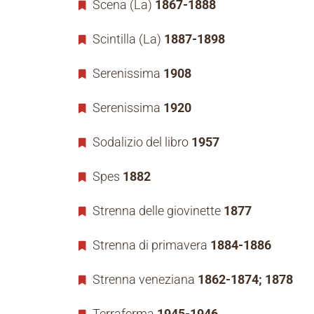
Scena (La)
1867-1888
Scintilla (La)
1887-1898
Serenissima
1908
Serenissima
1920
Sodalizio del libro
1957
Spes
1882
Strenna delle giovinette
1877
Strenna di primavera
1884-1886
Strenna veneziana
1862-1874; 1878
Terraferma
1945-1946