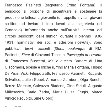
Francesco Pasinetti (segretario Errino Fontana). Il
periodico si propone di incentivare e sostenere la
produzione letteraria giovanile (un appello invita i giovani
scrittori ad inviare i loro lavori alla segreteria del
Cenacolo) informando anche sull’attività interna del
circolo (resoconti delle riunioni durante il biennio 1930-
1931, nominativi dei soci e adesioni ricevute). Sono
pubblicati brevi racconti (
Storia qualunque
di P.M.
Pasinetti,
Etere
di Giovanni Taschin,
Paesaggio di Levante
di Francesco Buscemi,
Ma è questo l’amore
di Lina
Giacomelli), poesie e liriche (Errino Maria Fontana, Filippo
De Pisis, Vicki Filippo Zatti, Francesco Pasinetti, Riccardo
Selvatico, Julien Gouet, Armando Zamboni, Olga Bonetti,
Renzo Marcato, Galeazzo Biadene, Gino Striuli, Augusto
Millosevich, Carlo Zadra, Maria Luisa Frugis, Marco
Vinicio Recupito, Sine Globo).