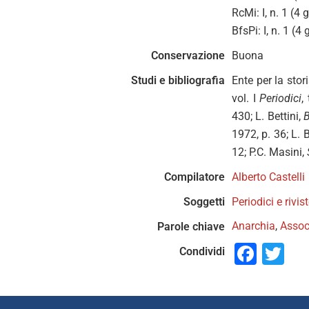
RcMi: I, n. 1 (4
BfsPi: I, n. 1 (
Conservazione
Buona
Studi e bibliografia
Ente per la sto
vol. I
Periodici
, 
430; L. Bettini,
B
1972, p. 36; L. 
12; P.C. Masini,
Compilatore
Alberto Castelli
Soggetti
Periodici e rivis
Anarchia
,
Associ
Parole chiave
Face
Tw
Condividi