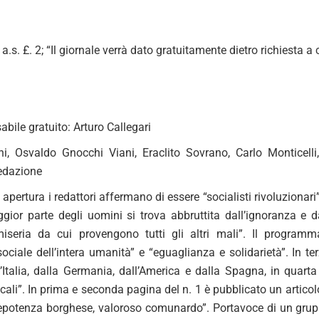
, a.s. £. 2; “Il giornale verrà dato gratuitamente dietro richiesta 
bile gratuito: Arturo Callegari
ani, Osvaldo Gnocchi Viani, Eraclito Sovrano, Carlo Montice
edazione
di apertura i redattori affermano di essere “socialisti rivoluziona
gior parte degli uomini si trova abbruttita dall’ignoranza e d
miseria da cui provengono tutti gli altri mali”. Il programm
ociale dell’intera umanità” e “eguaglianza e solidarietà”. In te
l’Italia, dalla Germania, dall’America e dalla Spagna, in quart
cali”. In prima e seconda pagina del n. 1 è pubblicato un articol
repotenza borghese, valoroso comunardo”. Portavoce di un gruppo