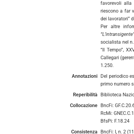
favorevoli alla
riescono a far v
dei lavoratori” 
Per altre info
“L’intransigente
socialista nel 
“Il Tempo”, XX
Callegari (geren
1.250.
Annotazioni
Del periodico e
primo numero s
Reperibilità
Biblioteca Nazio
Collocazione
BncFi: GF.C.20.
RcMi: GNEC.C.
BfsPi: F.18.24
Consistenza
BncFi: I, n. 2 (