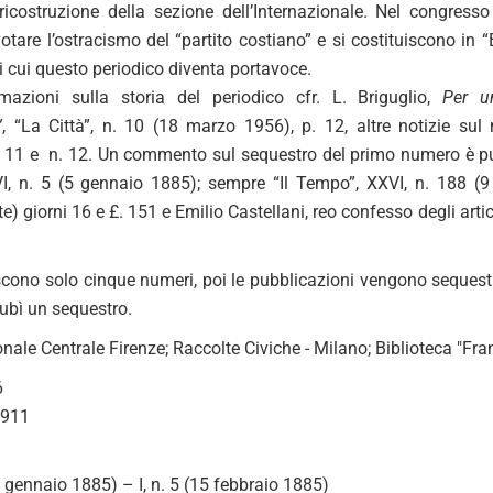
 ricostruzione della sezione dell’Internazionale. Nel congres
otare l’ostracismo del “partito costiano” e si costituiscono in 
di cui questo periodico diventa portavoce.
rmazioni sulla storia del periodico cfr. L. Briguglio,
Per u
”
, “La Città”, n. 10 (18 marzo 1956), p. 12, altre notizie s
n. 11 e n. 12. Un commento sul sequestro del primo numero è pu
VI, n. 5 (5 gennaio 1885); sempre “Il Tempo”, XXVI, n. 188 (
te) giorni 16 e £. 151 e Emilio Castellani, reo confesso degli artic
scono solo cinque numeri, poi le pubblicazioni vengono sequestra
ubì un sequestro.
nale Centrale Firenze; Raccolte Civiche - Milano; Biblioteca "Fran
6
1911
11 gennaio 1885) – I, n. 5 (15 febbraio 1885)