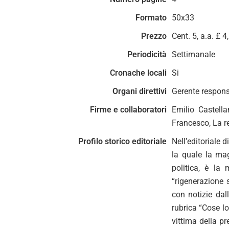
Formato
50x33
Prezzo
Cent. 5, a.a. £ 4
Periodicità
Settimanale
Cronache locali
Si
Organi direttivi
Gerente responsa
Firme e collaboratori
Emilio Castell
Francesco, La r
Profilo storico editoriale
Nell’editoriale 
la quale la mag
politica, è la 
“rigenerazione s
con notizie dal
rubrica “Cose lo
vittima della p