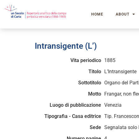
HOME
ABOUT
Intransigente (L’)
Vita periodico
1885
Titolo
L’Intransigente
Sottotitolo
Organo del Parti
Motto
Frangar, non fle
Luogo di pubblicazione
Venezia
Tipografia - Casa editrice
Tip. Francescon
Sede
Segnalata solo l
Numero pagine
4