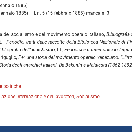
 gennaio 1885)
4 gennaio 1885) – I, n. 5 (15 febbraio 1885) manca n. 3
ria del socialismo e del movimento operaio italiano,
Bibliografia
t. I
Periodici tratti dalle raccolte della Biblioteca Nazionale di F
ibliografia dell’anarchismo
, I.1,
Periodici e numeri unici in lingua
Briguglio,
Per una storia del movimento operaio veneziano. “L’int
Storia degli anarchici italiani. Da Bakunin a Malatesta (1862-1892
te politiche
azione internazionale dei lavoratori
,
Socialismo
book
itter