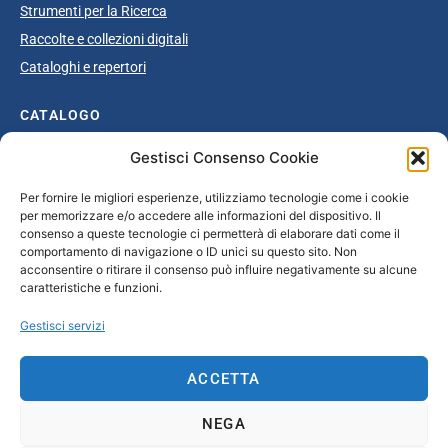
Strumenti per la Ricerca
Raccolte e collezioni digitali
Cataloghi e repertori
CATALOGO
Gestisci Consenso Cookie
Catalogo completo
Ottocento
Per fornire le migliori esperienze, utilizziamo tecnologie come i cookie
per memorizzare e/o accedere alle informazioni del dispositivo. Il
Età giolittiana
consenso a queste tecnologie ci permetterà di elaborare dati come il
Grande Guerra e dopoguerra
comportamento di navigazione o ID unici su questo sito. Non
acconsentire o ritirare il consenso può influire negativamente su alcune
Fascismo
caratteristiche e funzioni.
Repubblica Sociale Italiana
Gestisci servizi
Secondo dopoguerra / Età repubblicana
ACCETTA
CONTATTI
NEGA
info@unsecolodicartavenezia.it