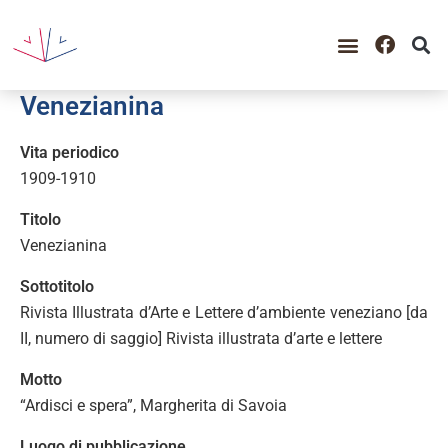
GUIDA ALLA CONSULTAZIO
CATALOGO COMPLETO
PERIODO STORICO
Venezianina
Vita periodico
1909-1910
Titolo
Venezianina
Sottotitolo
Rivista Illustrata d’Arte e Lettere d’ambiente veneziano [da
II, numero di saggio] Rivista illustrata d’arte e lettere
Motto
“Ardisci e spera”, Margherita di Savoia
Luogo di pubblicazione