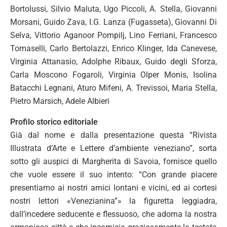
Bortolussi, Silvio Maluta, Ugo Piccoli, A. Stella, Giovanni
Morsani, Guido Zava, I.G. Lanza (Fugasseta), Giovanni Di
Selva, Vittorio Aganoor Pompilj, Lino Ferriani, Francesco
Tomaselli, Carlo Bertolazzi, Enrico Klinger, Ida Canevese,
Virginia Attanasio, Adolphe Ribaux, Guido degli Sforza,
Carla Moscono Fogaroli, Virginia Olper Monis, Isolina
Batacchi Legnani, Aturo Mifeni, A. Trevissoi, Maria Stella,
Pietro Marsich, Adele Albieri
Profilo storico editoriale
Già dal nome e dalla presentazione questa “Rivista
Illustrata d’Arte e Lettere d’ambiente veneziano”, sorta
sotto gli auspici di Margherita di Savoia, fornisce quello
che vuole essere il suo intento: “Con grande piacere
presentiamo ai nostri amici lontani e vicini, ed ai cortesi
nostri lettori «Venezianina”» la figuretta leggiadra,
dall’incedere seducente e flessuoso, che adorna la nostra