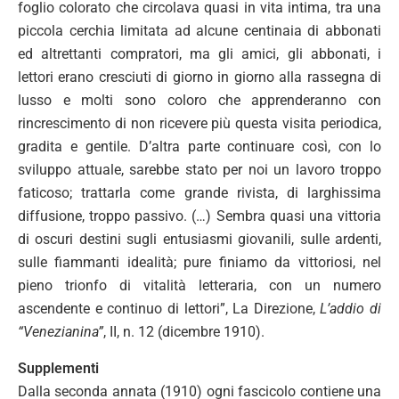
foglio colorato che circolava quasi in vita intima, tra una
piccola cerchia limitata ad alcune centinaia di abbonati
ed altrettanti compratori, ma gli amici, gli abbonati, i
lettori erano cresciuti di giorno in giorno alla rassegna di
lusso e molti sono coloro che apprenderanno con
rincrescimento di non ricevere più questa visita periodica,
gradita e gentile. D’altra parte continuare così, con lo
sviluppo attuale, sarebbe stato per noi un lavoro troppo
faticoso; trattarla come grande rivista, di larghissima
diffusione, troppo passivo. (…) Sembra quasi una vittoria
di oscuri destini sugli entusiasmi giovanili, sulle ardenti,
sulle fiammanti idealità; pure finiamo da vittoriosi, nel
pieno trionfo di vitalità letteraria, con un numero
ascendente e continuo di lettori”, La Direzione,
L’addio di
“Venezianina”
, II, n. 12 (dicembre 1910).
Supplementi
Dalla seconda annata (1910) ogni fascicolo contiene una