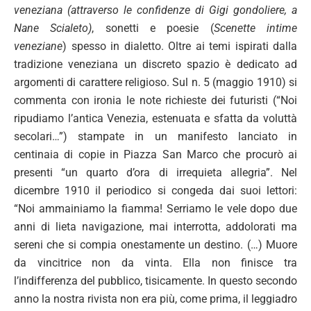
veneziana (attraverso le confidenze di Gigi gondoliere, a
Nane Scialeto)
, sonetti e poesie (
Scenette intime
veneziane
) spesso in dialetto. Oltre ai temi ispirati dalla
tradizione veneziana un discreto spazio è dedicato ad
argomenti di carattere religioso. Sul n. 5 (maggio 1910) si
commenta con ironia le note richieste dei futuristi (“Noi
ripudiamo l’antica Venezia, estenuata e sfatta da voluttà
secolari…”) stampate in un manifesto lanciato in
centinaia di copie in Piazza San Marco che procurò ai
presenti “un quarto d’ora di irrequieta allegria”. Nel
dicembre 1910 il periodico si congeda dai suoi lettori:
“Noi ammainiamo la fiamma! Serriamo le vele dopo due
anni di lieta navigazione, mai interrotta, addolorati ma
sereni che si compia onestamente un destino. (…) Muore
da vincitrice non da vinta. Ella non finisce tra
l’indifferenza del pubblico, tisicamente. In questo secondo
anno la nostra rivista non era più, come prima, il leggiadro