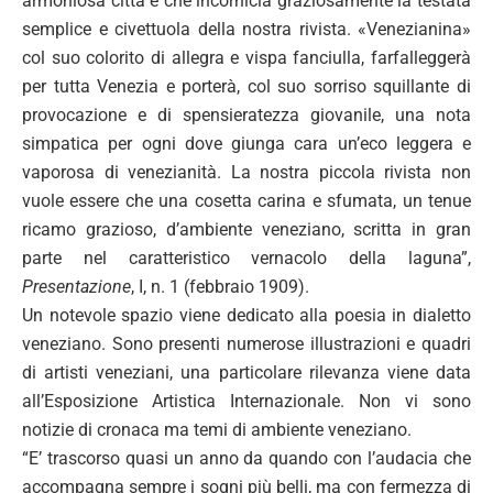
armoniosa città e che incornicia graziosamente la testata
semplice e civettuola della nostra rivista. «Venezianina»
col suo colorito di allegra e vispa fanciulla, farfalleggerà
per tutta Venezia e porterà, col suo sorriso squillante di
provocazione e di spensieratezza giovanile, una nota
simpatica per ogni dove giunga cara un’eco leggera e
vaporosa di venezianità. La nostra piccola rivista non
vuole essere che una cosetta carina e sfumata, un tenue
ricamo grazioso, d’ambiente veneziano, scritta in gran
parte nel caratteristico vernacolo della laguna”,
Presentazione
, I, n. 1 (febbraio 1909).
Un notevole spazio viene dedicato alla poesia in dialetto
veneziano. Sono presenti numerose illustrazioni e quadri
di artisti veneziani, una particolare rilevanza viene data
all’Esposizione Artistica Internazionale. Non vi sono
notizie di cronaca ma temi di ambiente veneziano.
“E’ trascorso quasi un anno da quando con l’audacia che
accompagna sempre i sogni più belli, ma con fermezza di