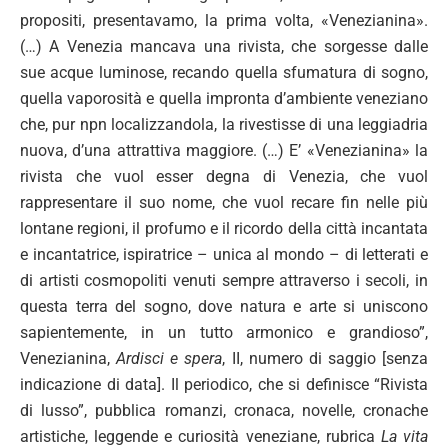
propositi, presentavamo, la prima volta, «Venezianina».
(…) A Venezia mancava una rivista, che sorgesse dalle
sue acque luminose, recando quella sfumatura di sogno,
quella vaporosità e quella impronta d’ambiente veneziano
che, pur npn localizzandola, la rivestisse di una leggiadria
nuova, d’una attrattiva maggiore. (…) E’ «Venezianina» la
rivista che vuol esser degna di Venezia, che vuol
rappresentare il suo nome, che vuol recare fin nelle più
lontane regioni, il profumo e il ricordo della città incantata
e incantatrice, ispiratrice – unica al mondo – di letterati e
di artisti cosmopoliti venuti sempre attraverso i secoli, in
questa terra del sogno, dove natura e arte si uniscono
sapientemente, in un tutto armonico e grandioso”,
Venezianina,
Ardisci e spera
, II, numero di saggio [senza
indicazione di data]. Il periodico, che si definisce “Rivista
di lusso”, pubblica romanzi, cronaca, novelle, cronache
artistiche, leggende e curiosità veneziane, rubrica
La vita