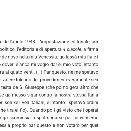
e dell’aprile 1948. L’impostazione editoriale, pur
olitico, l’editoriale di apertura
4 ciacole
, a firma
e de novo nela mia Venessia: go lassà mia fia e i
 dover: e anca mi vogio dar el mio voto. Intanto
iera ai quato venti. (…) Par questo, ne me spetavo
rse valere tolendo dei provedimenti veramente seri
a testa de S. Giuseppe (che po no gera altro che
se ga messo sigar contro la nostra stessa Italia
oli xe i veri italiani, e intanto i spetava ordini
 tira el fio). Quando po i gà visto che i operai
, i gà scominsià a spolmonarse par convinserne
essia proprio par questo e non votarò per quei