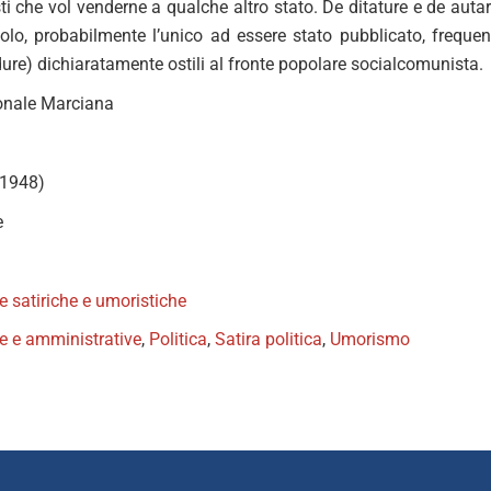
i che vol venderne a qualche altro stato. De ditature e de auta
colo, probabilmente l’unico ad essere stato pubblicato, frequent
dure) dichiaratamente ostili al fronte popolare socialcomunista.
onale Marciana
e 1948)
e
te satiriche e umoristiche
he e amministrative
,
Politica
,
Satira politica
,
Umorismo
book
itter