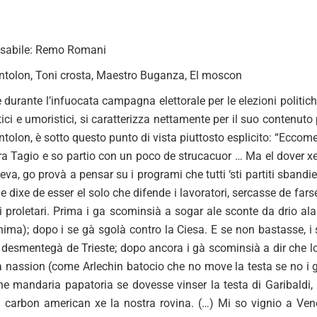
onsabile: Remo Romani
ntolon, Toni crosta, Maestro Buganza, El moscon
e durante l’infuocata campagna elettorale per le elezioni politich
ici e umoristici, si caratterizza nettamente per il suo contenuto p
tolon, è sotto questo punto di vista piuttosto esplicito: “Eccom
ra Tagio e so partio con un poco de strucacuor … Ma el dover xe
reva, go provà a pensar su i programi che tutti ‘sti partiti sband
he dixe de esser el solo che difende i lavoratori, sercasse de fa
ri proletari. Prima i ga scominsià a sogar ale sconte da drio al
nima); dopo i se gà sgolà contro la Ciesa. E se non bastasse, i 
desmentegà de Trieste; dopo ancora i gà scominsià a dir che lori s
 nassion (come Arlechin batocio che no move la testa se no i ghe
e mandaria papatoria se dovesse vinser la testa di Garibaldi
l carbon american xe la nostra rovina. (…) Mi so vignio a Ven