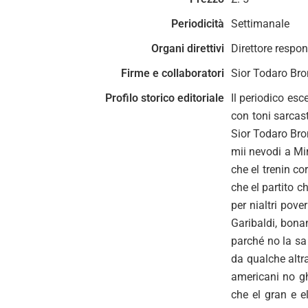
Periodicità
Settimanale
Organi direttivi
Direttore resp
Firme e collaboratori
Sior Todaro Bro
Profilo storico editoriale
Il periodico esc
con toni sarcast
Sior Todaro Bron
mii nevodi a Mi
che el trenin co
che el partito c
per nialtri pove
Garibaldi, bona
parché no la sa 
da qualche altra
americani no gh
che el gran e e