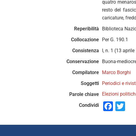
quatro menarost
resto del fasci
caricature, fred
Reperibilità
Biblioteca Nazi
Collocazione
Per G. 190.1
Consistenza
I, n. 1 (13 april
Conservazione
Buona-mediocr
Compilatore
Marco Borghi
Soggetti
Periodici e rivis
Elezioni politic
Parole chiave
Face
Tw
Condividi