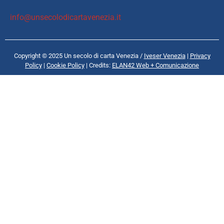
info@unsecolodicartavenezia.it
Copyright © 2025 Un secolo di carta Venezia /
Iveser Venezia
|
Privacy
Policy
|
Cookie Policy
| Credits:
ELAN42 Web + Comunicazione