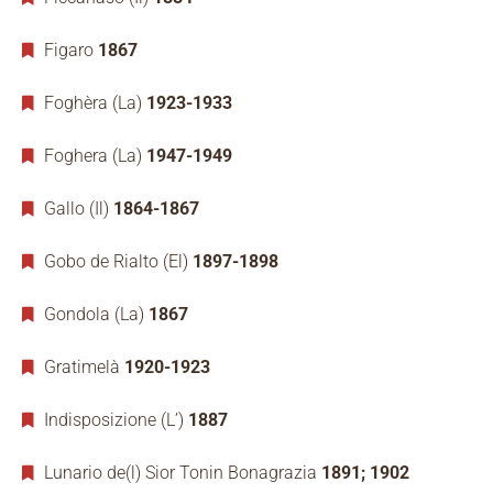
Figaro
1867
Foghèra (La)
1923-1933
Foghera (La)
1947-1949
Gallo (Il)
1864-1867
Gobo de Rialto (El)
1897-1898
Gondola (La)
1867
Gratimelà
1920-1923
Indisposizione (L’)
1887
Lunario de(l) Sior Tonin Bonagrazia
1891; 1902