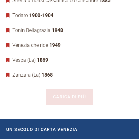
Strena umoristica-satirica co caricature
1885
Todaro
1900-1904
Tonin Bellagrazia
1948
Venezia che ride
1949
Vespa (La)
1869
Zanzara (La)
1868
CARICA DI PIÙ
UN SECOLO DI CARTA VENEZIA