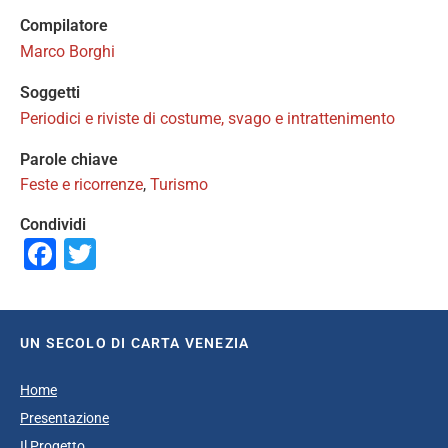
Compilatore
Marco Borghi
Soggetti
Periodici e riviste di costume, svago e intrattenimento
Parole chiave
Feste e ricorrenze
,
Turismo
Condividi
Facebook
Twitter
UN SECOLO DI CARTA VENEZIA
Home
Presentazione
Il Progetto