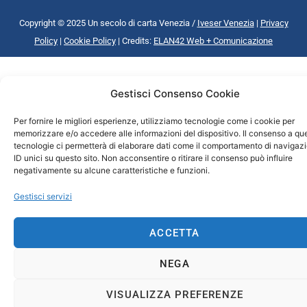
Copyright © 2025 Un secolo di carta Venezia /
Iveser Venezia
|
Privacy
Policy
|
Cookie Policy
| Credits:
ELAN42 Web + Comunicazione
Gestisci Consenso Cookie
Per fornire le migliori esperienze, utilizziamo tecnologie come i cookie per
memorizzare e/o accedere alle informazioni del dispositivo. Il consenso a qu
tecnologie ci permetterà di elaborare dati come il comportamento di navigaz
ID unici su questo sito. Non acconsentire o ritirare il consenso può influire
negativamente su alcune caratteristiche e funzioni.
Gestisci servizi
ACCETTA
NEGA
VISUALIZZA PREFERENZE