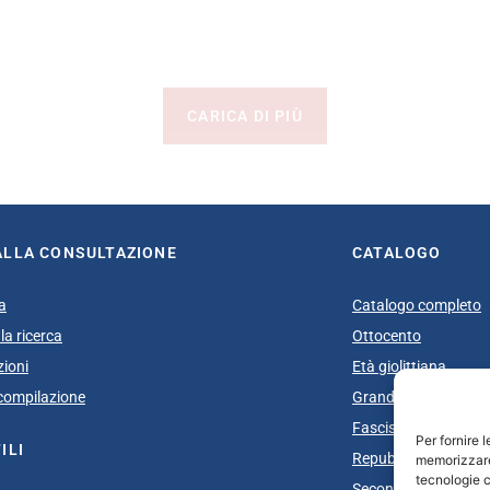
CARICA DI PIÙ
ALLA CONSULTAZIONE
CATALOGO
a
Catalogo completo
la ricerca
Ottocento
zioni
Età giolittiana
i compilazione
Grande Guerra e do
Fascismo
Per fornire 
ILI
Repubblica Sociale I
memorizzare 
tecnologie c
Secondo dopoguerra