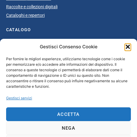
Raccolte e collezioni digitali
Cataloghi e repertori
CATALOGO
Catalogo completo
Gestisci Consenso Cookie
Ottocento
Per fornire le migliori esperienze, utilizziamo tecnologie come i cookie
Età giolittiana
per memorizzare e/o accedere alle informazioni del dispositivo. Il
Grande Guerra e dopoguerra
consenso a queste tecnologie ci permetterà di elaborare dati come il
comportamento di navigazione o ID unici su questo sito. Non
Fascismo
acconsentire o ritirare il consenso può influire negativamente su alcune
caratteristiche e funzioni.
Repubblica Sociale Italiana
Secondo dopoguerra / Età repubblicana
Gestisci servizi
CONTATTI
ACCETTA
info@unsecolodicartavenezia.it
NEGA