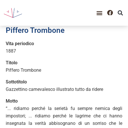
GUIDA ALLA CONSULTAZIO
CATALOGO COMPLETO
PERIODO STORICO
Piffero Trombone
Vita periodico
1887
Titolo
Piffero Trombone
Sottotitolo
Gazzettino carnevalesco illustrato tutto da ridere
Motto
“... ridiamo perché la serietà fu sempre nemica degli
impostori; ... ridiamo perché le lagrime che ci hanno
insegnata la verità abbisognano di un sorriso che le