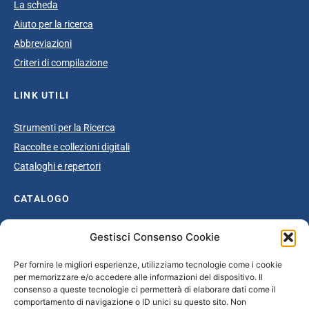
La scheda
Aiuto per la ricerca
Abbreviazioni
Criteri di compilazione
LINK UTILI
Strumenti per la Ricerca
Raccolte e collezioni digitali
Cataloghi e repertori
CATALOGO
Catalogo completo
Gestisci Consenso Cookie
Ottocento
Per fornire le migliori esperienze, utilizziamo tecnologie come i cookie
Età giolittiana
per memorizzare e/o accedere alle informazioni del dispositivo. Il
Grande Guerra e dopoguerra
consenso a queste tecnologie ci permetterà di elaborare dati come il
comportamento di navigazione o ID unici su questo sito. Non
Fascismo