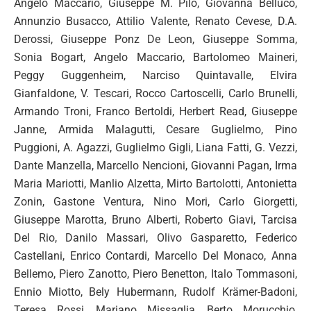
Angelo Maccario, Giuseppe M. Pilo, Giovanna Belluco,
Annunzio Busacco, Attilio Valente, Renato Cevese, D.A.
Derossi, Giuseppe Ponz De Leon, Giuseppe Somma,
Sonia Bogart, Angelo Maccario, Bartolomeo Maineri,
Peggy Guggenheim, Narciso Quintavalle, Elvira
Gianfaldone, V. Tescari, Rocco Cartoscelli, Carlo Brunelli,
Armando Troni, Franco Bertoldi, Herbert Read, Giuseppe
Janne, Armida Malagutti, Cesare Guglielmo, Pino
Puggioni, A. Agazzi, Guglielmo Gigli, Liana Fatti, G. Vezzi,
Dante Manzella, Marcello Nencioni, Giovanni Pagan, Irma
Maria Mariotti, Manlio Alzetta, Mirto Bartolotti, Antonietta
Zonin, Gastone Ventura, Nino Mori, Carlo Giorgetti,
Giuseppe Marotta, Bruno Alberti, Roberto Giavi, Tarcisa
Del Rio, Danilo Massari, Olivo Gasparetto, Federico
Castellani, Enrico Contardi, Marcello Del Monaco, Anna
Bellemo, Piero Zanotto, Piero Benetton, Italo Tommasoni,
Ennio Miotto, Bely Hubermann, Rudolf Krämer-Badoni,
Teresa Rossi, Mariano Missaglia, Berto Morucchio,