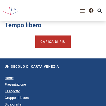
GUIDA ALLA CONSULTAZIO
CATALOGO COMPLETO
PERIODO STORICO
Tempo libero
CARICA DI PIÙ
UN SECOLO DI CARTA VENEZIA
Home
Presentazione
Il Progetto
Gruppo di lavoro
Bibliografia