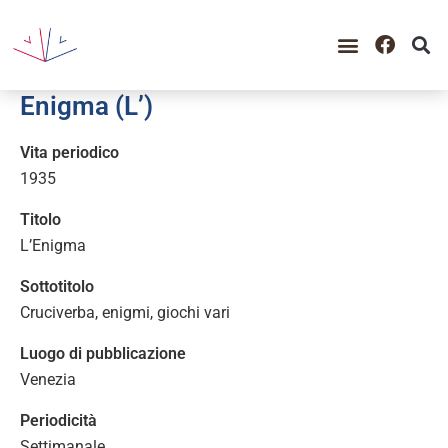
GUIDA ALLA CONSULTAZIO
CATALOGO COMPLETO
PERIODO STORICO
Enigma (L’)
Vita periodico
1935
Titolo
L’Enigma
Sottotitolo
Cruciverba, enigmi, giochi vari
Luogo di pubblicazione
Venezia
Periodicità
Settimanale