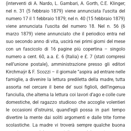
(interventi di A. Nardo, L. Gambari, A. Gorth, C.E. Klinger;
nel n. 31 (5 febbraio 1879) viene annunciata l’uscita del
numero 17 il 1 febbraio 1879; nel n. 40 (15 febbraio 1879)
viene annunciata l’uscita del numero 18. Nel n. 56 (6
marzo 1879) viene annunciato che il periodico entra nel
suo secondo anno di vita, uscirà nei primi giorni del mese
con un fascicolo di 16 pagine più copertina – singolo
numero a cent. 60, a.a. £. 6 (Italia) e £. 7 (stati compresi
nell’unione postale), amministrazione presso gli editori
Kirchmaÿr & F. Scozzi – il giornale “aspira ad entrare nelle
famiglie, a divenire la lettura prediletta della madre, tutta
assorta nel cercare il bene de’ suoi figlioli, dell’ingenua
fanciulla, che alterna la lettura coi lavori d’ago e colle cure
domestiche, del ragazzo studioso che accoglie volentieri
le occasioni d’istruirsi, quand’egli possa in pari tempo
divertire la mente dai soliti argomenti e dalle trite forme
scolastiche. La madre vi troverà sempre qualche buona