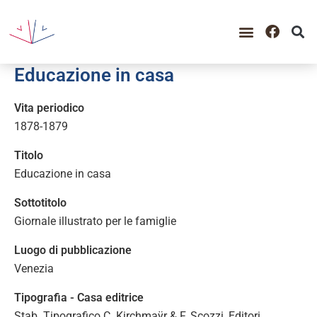
GUIDA ALLA CONSULTAZIO
CATALOGO COMPLETO
PERIODO STORICO
Educazione in casa
Vita periodico
1878-1879
Titolo
Educazione in casa
Sottotitolo
Giornale illustrato per le famiglie
Luogo di pubblicazione
Venezia
Tipografia - Casa editrice
Stab. Tipografico C. Kirchmaÿr & F. Scozzi, Editori