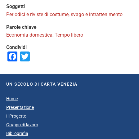
Soggetti
Periodici e riviste di costume, svago e intrattenimento
Parole chiave
Economia domestica
,
Tempo libero
Condividi
Facebook
Twitter
UN SECOLO DI CARTA VENEZIA
Home
Presentazione
Il Progetto
Gruppo di lavoro
Bibliografia