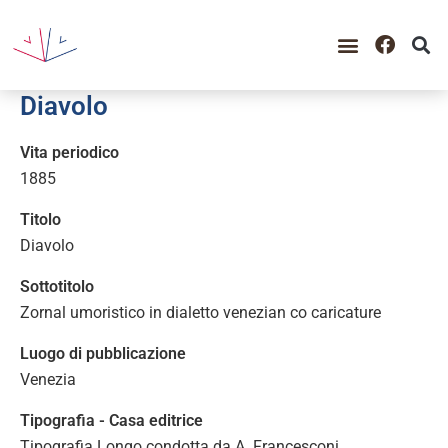
GUIDA ALLA CONSULTAZIO
CATALOGO COMPLETO
PERIODO STORICO
Diavolo
Vita periodico
1885
Titolo
Diavolo
Sottotitolo
Zornal umoristico in dialetto venezian co caricature
Luogo di pubblicazione
Venezia
Tipografia - Casa editrice
Tipografia Longo condotta da A. Francesconi