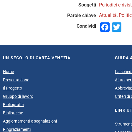
Soggetti
Periodici e rivis
Attualità
,
Politi
Parole chiave
Face
Tw
Condividi
UN SECOLO DI CARTA VENEZIA
GUIDA 
Home
La sched
Presentazione
Aiuto per 
Il Progetto
Abbrevia
Gruppo di lavoro
Criteri d
Bibliografia
LINK UT
Biblioteche
Aggiornamenti e segnalazioni
Strumenti
Ringraziamenti