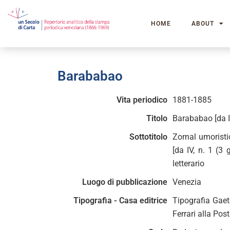
HOME
ABOUT
Barababao
Vita periodico
1881-1885
Titolo
Barababao [da II
Sottotitolo
Zornal umoristic
[da IV, n. 1 (3
letterario
Luogo di pubblicazione
Venezia
Tipografia - Casa editrice
Tipografia Gaet
Ferrari alla Pos