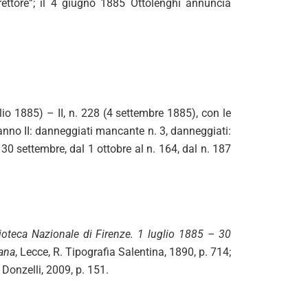
ttore”; il 4 giugno 1885 Ottolenghi annuncia
glio 1885) – II, n. 228 (4 settembre 1885), con le
; anno II: danneggiati mancante n. 3, danneggiati:
al 30 settembre, dal 1 ottobre al n. 164, dal n. 187
iblioteca Nazionale di Firenze. 1 luglio 1885 – 30
iana
, Lecce, R. Tipografia Salentina, 1890, p. 714;
 Donzelli, 2009, p. 151.