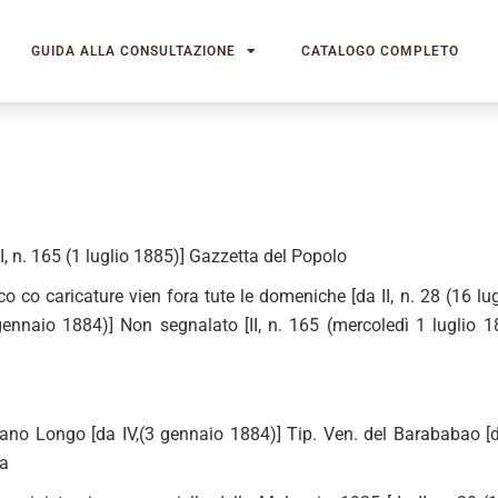
GUIDA ALLA CONSULTAZIONE
CATALOGO COMPLETO
, n. 165 (1 luglio 1885)] Gazzetta del Popolo
o co caricature vien fora tute le domeniche [da II, n. 28 (16 lu
 gennaio 1884)] Non segnalato [II, n. 165 (mercoledì 1 luglio 
ano Longo [da IV,(3 gennaio 1884)] Tip. Ven. del Barababao [da 
ta