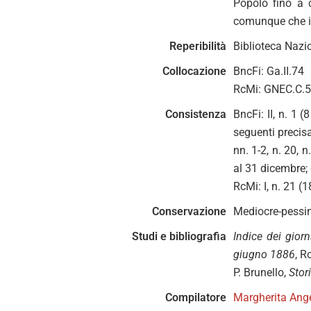
Popolo fino a 
comunque che il 
Reperibilità
Biblioteca Nazio
Collocazione
BncFi: Ga.II.74
RcMi: GNEC.C.
Consistenza
BncFi: II, n. 1 
seguenti precisa
nn. 1-2, n. 20, n
al 31 dicembre; 
RcMi: I, n. 21 (1
Conservazione
Mediocre-pessim
Studi e bibliografia
Indice dei giorn
giugno 1886
, R
P. Brunello,
Stori
Compilatore
Margherita Ange