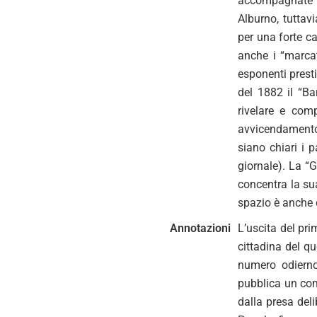
accompagnate da
Alburno, tuttavi
per una forte ca
anche i “marcat
esponenti presti
del 1882 il “Ba
rivelare e com
avvicendamento 
siano chiari i 
giornale). La “
concentra la sua
spazio è anche 
Annotazioni
L’uscita del pr
cittadina del q
numero odierno
pubblica un comu
dalla presa deli