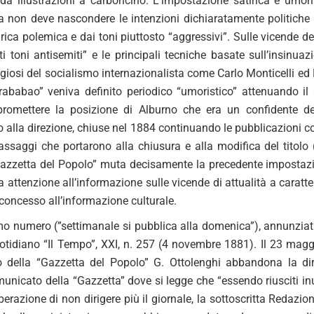
 illustrazioni a carboncino. L’impostazione satirica e umoris
a non deve nascondere le intenzioni dichiaratamente politiche is
rica polemica e dai toni piuttosto “aggressivi”. Sulle vicende d
i toni antisemiti” e le principali tecniche basate sull’insinuaz
giosi del socialismo internazionalista come Carlo Monticelli ed E
rababao” veniva definito periodico “umoristico” attenuando il
promettere la posizione di Alburno che era un confidente de
alla direzione, chiuse nel 1884 continuando le pubblicazioni con
passaggi che portarono alla chiusura e alla modifica del titolo
Gazzetta del Popolo” muta decisamente la precedente impostazion
 attenzione all’informazione sulle vicende di attualità a caratte
concesso all’informazione culturale.
imo numero (”settimanale si pubblica alla domenica”), annunzi
uotidiano “Il Tempo”, XXI, n. 257 (4 novembre 1881). Il 23 ma
 della “Gazzetta del Popolo” G. Ottolenghi abbandona la di
nicato della “Gazzetta” dove si legge che “essendo riusciti inuti
berazione di non dirigere più il giornale, la sottoscritta Redaz