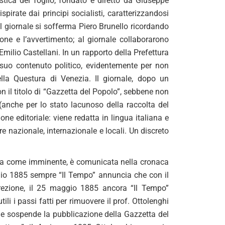
tica del foglio, fondato e diretto da Giuseppe
pirate dai principi socialisti, caratterizzandosi
el giornale si sofferma Piero Brunello ricordando
ione e l’avvertimento; al giornale collaborarono
milio Castellani. In un rapporto della Prefettura
 suo contenuto politico, evidentemente per non
lla Questura di Venezia. Il giornale, dopo un
 il titolo di “Gazzetta del Popolo”, sebbene non
 (anche per lo stato lacunoso della raccolta del
e editoriale: viene redatta in lingua italiana e
re nazionale, internazionale e locali. Un discreto
ata come imminente, è comunicata nella cronaca
ggio 1885 sempre “Il Tempo” annuncia che con il
rezione, il 25 maggio 1885 ancora “Il Tempo”
li i passi fatti per rimuovere il prof. Ottolenghi
ione sospende la pubblicazione della Gazzetta del