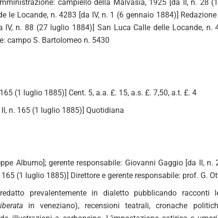
ministrazione: campiello della Malvasia, 1925 [da II, n. 28 (
e le Locande, n. 4283 [da IV, n. 1 (6 gennaio 1884)] Redazione
da IV, n. 88 (27 luglio 1884)] San Luca Calle delle Locande, n. 
e: campo S. Bartolomeo n. 5430
 165 (1 luglio 1885)] Cent. 5, a.a. £. 15, a.s. £. 7,50, a.t. £. 4
II, n. 165 (1 luglio 1885)] Quotidiana
eppe Alburno]; gerente responsabile: Giovanni Gaggio [da II, n. 
n. 165 (1 luglio 1885)] Direttore e gerente responsabile: prof. G. O
redatto prevalentemente in dialetto pubblicando racconti lett
berata
in veneziano), recensioni teatrali, cronache politiche