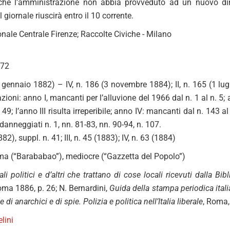
che l’amministrazione non abbia provveduto ad un nuovo dire
giornale riuscirà entro il 10 corrente.
nale Centrale Firenze; Raccolte Civiche - Milano
572
(8 gennaio 1882) – IV, n. 186 (3 novembre 1884); II, n. 165 (1 lu
zioni: anno I, mancanti per l’alluvione del 1966 dal n. 1 al n. 5
. 49; l’anno III risulta irreperibile; anno IV: mancanti dal n. 143 
danneggiati n. 1, nn. 81-83, nn. 90-94, n. 107.
882), suppl. n. 41; III, n. 45 (1883); IV, n. 63 (1884)
a (“Barababao”), mediocre (“Gazzetta del Popolo”)
ali politici e d’altri che trattano di cose locali ricevuti dalla B
oma 1886, p. 26; N. Bernardini,
Guida della stampa periodica ital
e di anarchici e di spie. Polizia e politica nell
’
Italia liberale
, Roma,
lini