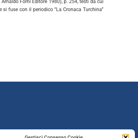
 Arnaldo Forni Editore 1980), p. 254, testi da cui
e si fuse con il periodico “La Cronaca Turchina”
poguerra
Gestisci Consenso Cookie