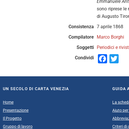
Emmanuele Ant
sono riprese le 
di Augusto Tiron
Consistenza
7 aprile 1868
Compilatore
Marco Borghi
Soggetti
Periodici e rivis
Face
Tw
Condividi
UN SECOLO DI CARTA VENEZIA
GUIDA 
Home
La sched
Presentazione
Aiuto per 
Il Progetto
Abbrevia
Gruppo di lavoro
Criteri d