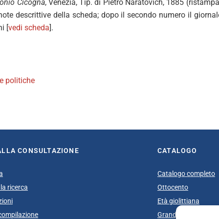
onio Cicogna
, Venezia, Tip. di Pietro Naratovich, 1885 (ristampa
note descrittive della scheda; dopo il secondo numero il giornal
i [
vedi scheda
].
te politiche
book
itter
ALLA CONSULTAZIONE
CATALOGO
a
Catalogo completo
la ricerca
Ottocento
zioni
Età giolittiana
i compilazione
Grande Guerra e do