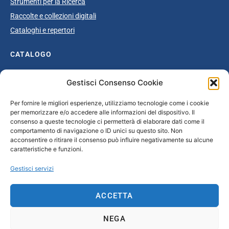
Strumenti per la Ricerca
Raccolte e collezioni digitali
Cataloghi e repertori
CATALOGO
Catalogo completo
Gestisci Consenso Cookie
Ottocento
Per fornire le migliori esperienze, utilizziamo tecnologie come i cookie
Età giolittiana
per memorizzare e/o accedere alle informazioni del dispositivo. Il
Grande Guerra e dopoguerra
consenso a queste tecnologie ci permetterà di elaborare dati come il
comportamento di navigazione o ID unici su questo sito. Non
Fascismo
acconsentire o ritirare il consenso può influire negativamente su alcune
caratteristiche e funzioni.
Repubblica Sociale Italiana
Secondo dopoguerra / Età repubblicana
Gestisci servizi
CONTATTI
ACCETTA
info@unsecolodicartavenezia.it
NEGA