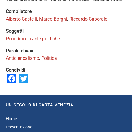
Compilatore
Alberto Castelli
,
Marco Borghi
,
Riccardo Caporale
Soggetti
Periodici e riviste politiche
Parole chiave
Anticlericalismo
,
Politica
Condividi
Facebook
Twitter
UN SECOLO DI CARTA VENEZIA
Home
Presentazione