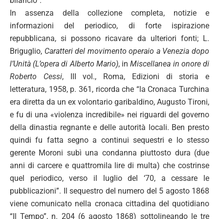
bilancio”.
In assenza della collezione completa, notizie e
informazioni del periodico, di forte ispirazione
repubblicana, si possono ricavare da ulteriori fonti; L.
Briguglio,
Caratteri del movimento operaio a Venezia dopo
l’Unità (L’opera di Alberto Mario)
, in
Miscellanea in onore di
Roberto Cessi
, III vol., Roma, Edizioni di storia e
letteratura, 1958, p. 361, ricorda che “la Cronaca Turchina
era diretta da un ex volontario garibaldino, Augusto Tironi,
e fu di una «violenza incredibile» nei riguardi del governo
della dinastia regnante e delle autorità locali. Ben presto
quindi fu fatta segno a continui sequestri e lo stesso
gerente Moroni subì una condanna piuttosto dura (due
anni di carcere e quattromila lire di multa) che costrinse
quel periodico, verso il luglio del ‘70, a cessare le
pubblicazioni”. Il sequestro del numero del 5 agosto 1868
viene comunicato nella cronaca cittadina del quotidiano
“Il Tempo”, n. 204 (6 agosto 1868) sottolineando le tre