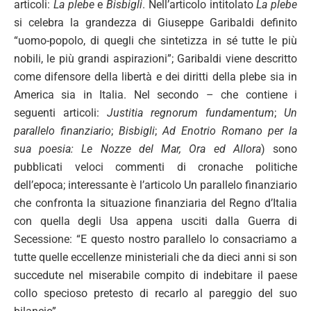
articoli:
La plebe
e
Bisbigli
. Nell’articolo intitolato
La plebe
si celebra la grandezza di Giuseppe Garibaldi definito
“uomo-popolo, di quegli che sintetizza in sé tutte le più
nobili, le più grandi aspirazioni”; Garibaldi viene descritto
come difensore della libertà e dei diritti della plebe sia in
America sia in Italia. Nel secondo – che contiene i
seguenti articoli:
Justitia regnorum fundamentum
;
Un
parallelo finanziario
;
Bisbigli
;
Ad Enotrio Romano per la
sua poesia: Le Nozze del Mar, Ora ed Allora
) sono
pubblicati veloci commenti di cronache politiche
dell’epoca; interessante è l’articolo Un parallelo finanziario
che confronta la situazione finanziaria del Regno d’Italia
con quella degli Usa appena usciti dalla Guerra di
Secessione: “E questo nostro parallelo lo consacriamo a
tutte quelle eccellenze ministeriali che da dieci anni si son
succedute nel miserabile compito di indebitare il paese
collo specioso pretesto di recarlo al pareggio del suo