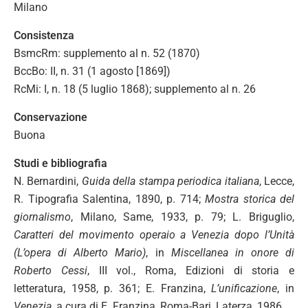
Milano
Consistenza
BsmcRm: supplemento al n. 52 (1870)
BccBo: II, n. 31 (1 agosto [1869])
RcMi: I, n. 18 (5 luglio 1868); supplemento al n. 26
Conservazione
Buona
Studi e bibliografia
N. Bernardini,
Guida della stampa periodica italiana
, Lecce,
R. Tipografia Salentina, 1890, p. 714;
Mostra storica del
giornalismo
, Milano, Same, 1933, p. 79; L. Briguglio,
Caratteri del movimento operaio a Venezia dopo l’Unità
(L’opera di Alberto Mario)
, in
Miscellanea in onore di
Roberto Cessi
, III vol., Roma, Edizioni di storia e
letteratura, 1958, p. 361; E. Franzina,
L’unificazione
, in
Venezia
, a cura di E. Franzina, Roma-Bari, Laterza, 1986.