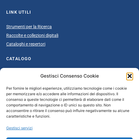
LINK UTILI
Strumenti per la Ricerca
Raccolte e collezioni digitali
Cataloghi e repertori
CATALOGO
Catalogo completo
Gestisci Consenso Cookie
Ottocento
Per fornire le migliori esperienze, utilizziamo tecnologie come i cookie
Età giolittiana
per memorizzare e/o accedere alle informazioni del dispositivo. Il
Grande Guerra e dopoguerra
consenso a queste tecnologie ci permetterà di elaborare dati come il
comportamento di navigazione o ID unici su questo sito. Non
Fascismo
acconsentire o ritirare il consenso può influire negativamente su alcune
caratteristiche e funzioni.
Repubblica Sociale Italiana
Secondo dopoguerra / Età repubblicana
Gestisci servizi