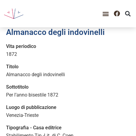
GUIDA ALLA CONSULTAZIO
CATALOGO COMPLETO
PERIODO STORICO
Almanacco degli indovinelli
Vita periodico
1872
Titolo
Almanacco degli indovinelli
Sottotitolo
Per l’anno bisestile 1872
Luogo di pubblicazione
Venezia-Trieste
Tipografia - Casa editrice
Stabilimento Tip.-Lit. di C. Coen