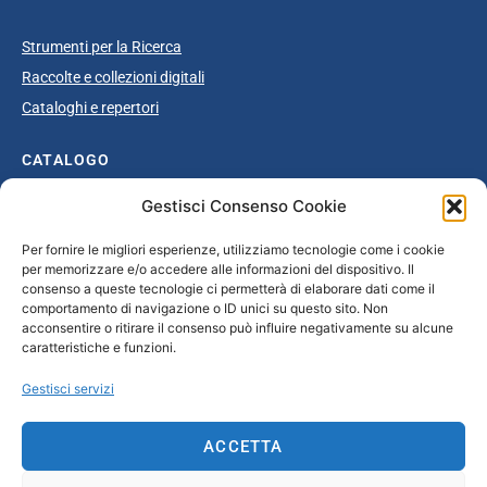
Strumenti per la Ricerca
Raccolte e collezioni digitali
Cataloghi e repertori
CATALOGO
Gestisci Consenso Cookie
Catalogo completo
Ottocento
Per fornire le migliori esperienze, utilizziamo tecnologie come i cookie
per memorizzare e/o accedere alle informazioni del dispositivo. Il
Età giolittiana
consenso a queste tecnologie ci permetterà di elaborare dati come il
Grande Guerra e dopoguerra
comportamento di navigazione o ID unici su questo sito. Non
acconsentire o ritirare il consenso può influire negativamente su alcune
Fascismo
caratteristiche e funzioni.
Repubblica Sociale Italiana
Gestisci servizi
Secondo dopoguerra / Età repubblicana
ACCETTA
CONTATTI