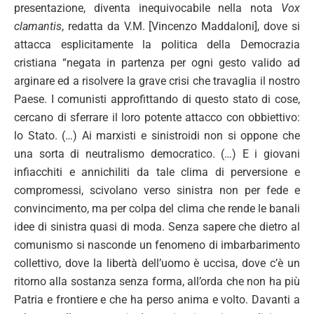
presentazione, diventa inequivocabile nella nota
Vox
clamantis
, redatta da V.M. [Vincenzo Maddaloni], dove si
attacca esplicitamente la politica della Democrazia
cristiana “negata in partenza per ogni gesto valido ad
arginare ed a risolvere la grave crisi che travaglia il nostro
Paese. I comunisti approfittando di questo stato di cose,
cercano di sferrare il loro potente attacco con obbiettivo:
lo Stato. (…) Ai marxisti e sinistroidi non si oppone che
una sorta di neutralismo democratico. (…) E i giovani
infiacchiti e annichiliti da tale clima di perversione e
compromessi, scivolano verso sinistra non per fede e
convincimento, ma per colpa del clima che rende le banali
idee di sinistra quasi di moda. Senza sapere che dietro al
comunismo si nasconde un fenomeno di imbarbarimento
collettivo, dove la libertà dell’uomo è uccisa, dove c’è un
ritorno alla sostanza senza forma, all’orda che non ha più
Patria e frontiere e che ha perso anima e volto. Davanti a