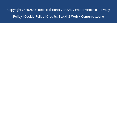
Copyright © 2025 Un secolo di carta Venezia /
Iveser Venezia
|
Privacy
Policy
|
Cookie Policy
| Credits:
ELAN42 Web + Comunicazione