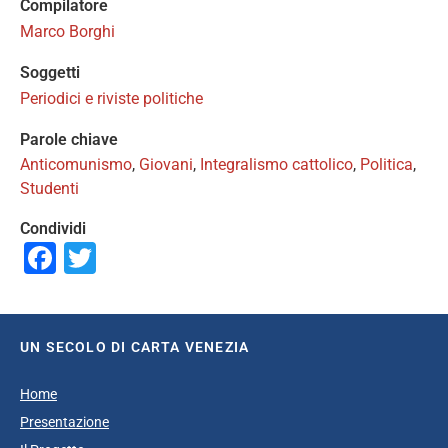
Compilatore
Marco Borghi
Soggetti
Periodici e riviste politiche
Parole chiave
Anticomunismo
,
Giovani
,
Integralismo cattolico
,
Politica
,
Studenti
Condividi
Facebook
Twitter
UN SECOLO DI CARTA VENEZIA
Home
Presentazione