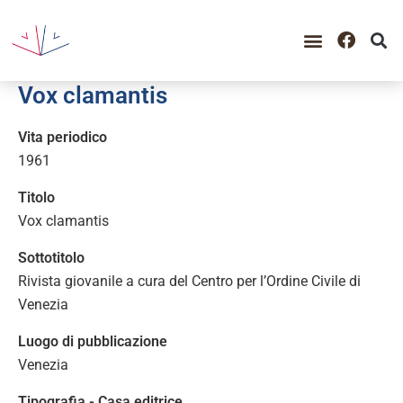
GUIDA ALLA CONSULTAZIO
CATALOGO COMPLETO
PERIODO STORICO
Vox clamantis
Vita periodico
1961
Titolo
Vox clamantis
Sottotitolo
Rivista giovanile a cura del Centro per l’Ordine Civile di
Venezia
Luogo di pubblicazione
Venezia
Tipografia - Casa editrice