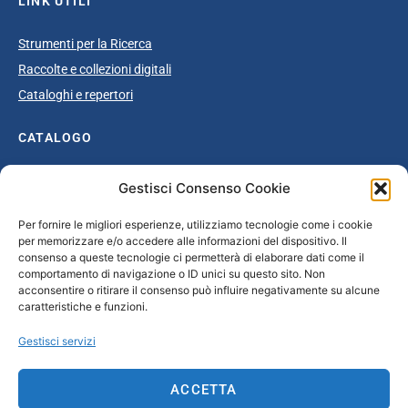
LINK UTILI
Strumenti per la Ricerca
Raccolte e collezioni digitali
Cataloghi e repertori
CATALOGO
Catalogo completo
Gestisci Consenso Cookie
Ottocento
Per fornire le migliori esperienze, utilizziamo tecnologie come i cookie
Età giolittiana
per memorizzare e/o accedere alle informazioni del dispositivo. Il
Grande Guerra e dopoguerra
consenso a queste tecnologie ci permetterà di elaborare dati come il
comportamento di navigazione o ID unici su questo sito. Non
Fascismo
acconsentire o ritirare il consenso può influire negativamente su alcune
caratteristiche e funzioni.
Repubblica Sociale Italiana
Secondo dopoguerra / Età repubblicana
Gestisci servizi
CONTATTI
ACCETTA