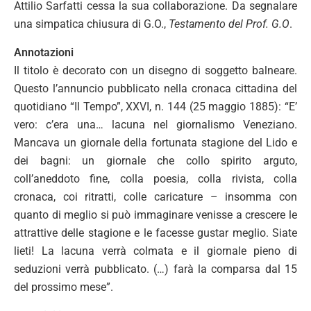
Attilio Sarfatti cessa la sua collaborazione. Da segnalare
una simpatica chiusura di G.O.,
Testamento del Prof. G.O
.
Annotazioni
Il titolo è decorato con un disegno di soggetto balneare.
Questo l’annuncio pubblicato nella cronaca cittadina del
quotidiano “Il Tempo”, XXVI, n. 144 (25 maggio 1885): “E’
vero: c’era una… lacuna nel giornalismo Veneziano.
Mancava un giornale della fortunata stagione del Lido e
dei bagni: un giornale che collo spirito arguto,
coll’aneddoto fine, colla poesia, colla rivista, colla
cronaca, coi ritratti, colle caricature – insomma con
quanto di meglio si può immaginare venisse a crescere le
attrattive delle stagione e le facesse gustar meglio. Siate
lieti! La lacuna verrà colmata e il giornale pieno di
seduzioni verrà pubblicato. (…) farà la comparsa dal 15
del prossimo mese”.