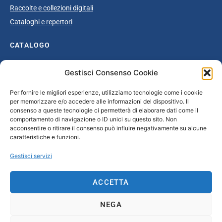
Raccolte e collezioni digitali
Cataloghi e repertori
CATALOGO
Catalogo completo
Gestisci Consenso Cookie
Ottocento
Per fornire le migliori esperienze, utilizziamo tecnologie come i cookie
Età giolittiana
per memorizzare e/o accedere alle informazioni del dispositivo. Il
Grande Guerra e dopoguerra
consenso a queste tecnologie ci permetterà di elaborare dati come il
comportamento di navigazione o ID unici su questo sito. Non
Fascismo
acconsentire o ritirare il consenso può influire negativamente su alcune
caratteristiche e funzioni.
Repubblica Sociale Italiana
Secondo dopoguerra / Età repubblicana
Gestisci servizi
CONTATTI
ACCETTA
info@unsecolodicartavenezia.it
NEGA