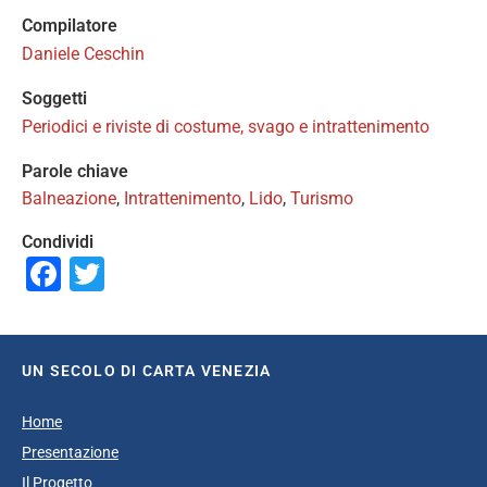
Compilatore
Daniele Ceschin
Soggetti
Periodici e riviste di costume, svago e intrattenimento
Parole chiave
Balneazione
,
Intrattenimento
,
Lido
,
Turismo
Condividi
Facebook
Twitter
UN SECOLO DI CARTA VENEZIA
Home
Presentazione
Il Progetto