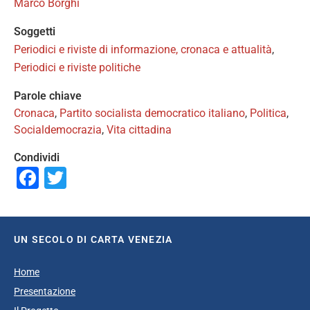
Marco Borghi
Soggetti
Periodici e riviste di informazione, cronaca e attualità
,
Periodici e riviste politiche
Parole chiave
Cronaca
,
Partito socialista democratico italiano
,
Politica
,
Socialdemocrazia
,
Vita cittadina
Condividi
Facebook
Twitter
UN SECOLO DI CARTA VENEZIA
Home
Presentazione