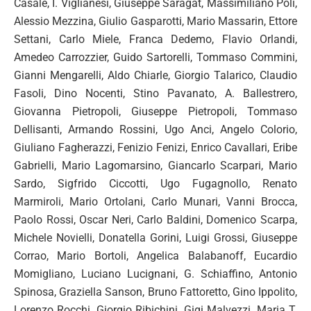
Casale, I. Viglianesi, Giuseppe Saragat, Massimiliano Poli,
Alessio Mezzina, Giulio Gasparotti, Mario Massarin, Ettore
Settani, Carlo Miele, Franca Dedemo, Flavio Orlandi,
Amedeo Carrozzier, Guido Sartorelli, Tommaso Commini,
Gianni Mengarelli, Aldo Chiarle, Giorgio Talarico, Claudio
Fasoli, Dino Nocenti, Stino Pavanato, A. Ballestrero,
Giovanna Pietropoli, Giuseppe Pietropoli, Tommaso
Dellisanti, Armando Rossini, Ugo Anci, Angelo Colorio,
Giuliano Fagherazzi, Fenizio Fenizi, Enrico Cavallari, Eribe
Gabrielli, Mario Lagomarsino, Giancarlo Scarpari, Mario
Sardo, Sigfrido Ciccotti, Ugo Fugagnollo, Renato
Marmiroli, Mario Ortolani, Carlo Munari, Vanni Brocca,
Paolo Rossi, Oscar Neri, Carlo Baldini, Domenico Scarpa,
Michele Novielli, Donatella Gorini, Luigi Grossi, Giuseppe
Corrao, Mario Bortoli, Angelica Balabanoff, Eucardio
Momigliano, Luciano Lucignani, G. Schiaffino, Antonio
Spinosa, Graziella Sanson, Bruno Fattoretto, Gino Ippolito,
Lorenzo Rocchi, Giorgio Ribichini, Gigi Malvezzi, Maria T.