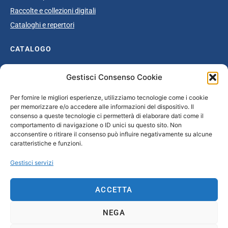
Raccolte e collezioni digitali
Cataloghi e repertori
CATALOGO
Catalogo completo
Gestisci Consenso Cookie
Ottocento
Per fornire le migliori esperienze, utilizziamo tecnologie come i cookie
Età giolittiana
per memorizzare e/o accedere alle informazioni del dispositivo. Il
Grande Guerra e dopoguerra
consenso a queste tecnologie ci permetterà di elaborare dati come il
comportamento di navigazione o ID unici su questo sito. Non
Fascismo
acconsentire o ritirare il consenso può influire negativamente su alcune
caratteristiche e funzioni.
Repubblica Sociale Italiana
Secondo dopoguerra / Età repubblicana
Gestisci servizi
CONTATTI
ACCETTA
info@unsecolodicartavenezia.it
NEGA