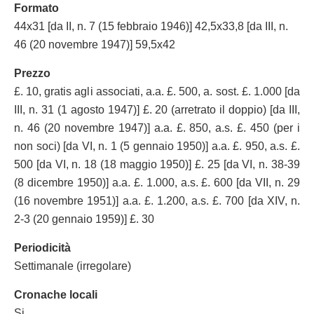
Formato
44x31 [da II, n. 7 (15 febbraio 1946)] 42,5x33,8 [da III, n.
46 (20 novembre 1947)] 59,5x42
Prezzo
£. 10, gratis agli associati, a.a. £. 500, a. sost. £. 1.000 [da
III, n. 31 (1 agosto 1947)] £. 20 (arretrato il doppio) [da III,
n. 46 (20 novembre 1947)] a.a. £. 850, a.s. £. 450 (per i
non soci) [da VI, n. 1 (5 gennaio 1950)] a.a. £. 950, a.s. £.
500 [da VI, n. 18 (18 maggio 1950)] £. 25 [da VI, n. 38-39
(8 dicembre 1950)] a.a. £. 1.000, a.s. £. 600 [da VII, n. 29
(16 novembre 1951)] a.a. £. 1.200, a.s. £. 700 [da XIV, n.
2-3 (20 gennaio 1959)] £. 30
Periodicità
Settimanale (irregolare)
Cronache locali
Si