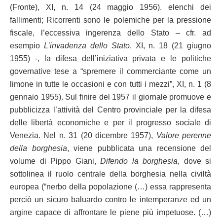
(Fronte), XI, n. 14 (24 maggio 1956). elenchi dei
fallimenti; Ricorrenti sono le polemiche per la pressione
fiscale, l’eccessiva ingerenza dello Stato – cfr. ad
esempio
L’invadenza dello Stato
, XI, n. 18 (21 giugno
1955) -, la difesa dell’iniziativa privata e le politiche
governative tese a “spremere il commerciante come un
limone in tutte le occasioni e con tutti i mezzi”, XI, n. 1 (8
gennaio 1955). Sul finire del 1957 il giornale promuove e
pubblicizza l’attività del Centro provinciale per la difesa
delle libertà economiche e per il progresso sociale di
Venezia. Nel n. 31 (20 dicembre 1957),
Valore perenne
della borghesia
, viene pubblicata una recensione del
volume di Pippo Giani,
Difendo la borghesia
, dove si
sottolinea il ruolo centrale della borghesia nella civiltà
europea (“nerbo della popolazione (…) essa rappresenta
perciò un sicuro baluardo contro le intemperanze ed un
argine capace di affrontare le piene più impetuose. (…)