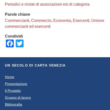
Periodici e riviste di associazioni e/o di categoria
Parole chiave
Commercianti
,
Commercio
,
Economia
,
Esercenti
,
Unione
commercianti ed esercenti
Condividi
Facebook
Twitter
UN SECOLO DI CARTA VENEZIA
Home
Presentazione
Il Progetto
Gruppo di lavoro
Bibliografia