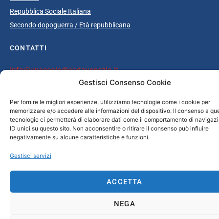
Repubblica Sociale Italiana
Secondo dopoguerra / Età repubblicana
CONTATTI
info@unsecolodicartavenezia.it
Gestisci Consenso Cookie
Per fornire le migliori esperienze, utilizziamo tecnologie come i cookie per
Copyright © 2025 Un secolo di carta Venezia /
Iveser Venezia
|
Privacy
memorizzare e/o accedere alle informazioni del dispositivo. Il consenso a qu
tecnologie ci permetterà di elaborare dati come il comportamento di navigaz
Policy
|
Cookie Policy
| Credits:
ELAN42 Web + Comunicazione
ID unici su questo sito. Non acconsentire o ritirare il consenso può influire
negativamente su alcune caratteristiche e funzioni.
Gestisci servizi
ACCETTA
NEGA