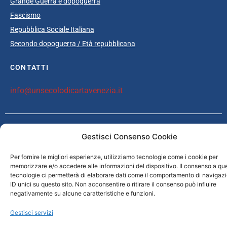
Grande Guerra e dopoguerra
Fascismo
Repubblica Sociale Italiana
Secondo dopoguerra / Età repubblicana
CONTATTI
info@unsecolodicartavenezia.it
Copyright © 2025 Un secolo di carta Venezia /
Iveser Venezia
|
Privacy
Gestisci Consenso Cookie
Policy
|
Cookie Policy
| Credits:
ELAN42 Web + Comunicazione
Per fornire le migliori esperienze, utilizziamo tecnologie come i cookie per
memorizzare e/o accedere alle informazioni del dispositivo. Il consenso a qu
tecnologie ci permetterà di elaborare dati come il comportamento di navigaz
ID unici su questo sito. Non acconsentire o ritirare il consenso può influire
negativamente su alcune caratteristiche e funzioni.
Gestisci servizi