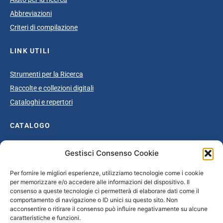
Abbreviazioni
Criteri di compilazione
LINK UTILI
Strumenti per la Ricerca
Raccolte e collezioni digitali
Cataloghi e repertori
CATALOGO
Catalogo completo
Gestisci Consenso Cookie
Ottocento
Per fornire le migliori esperienze, utilizziamo tecnologie come i cookie
Età giolittiana
per memorizzare e/o accedere alle informazioni del dispositivo. Il
Grande Guerra e dopoguerra
consenso a queste tecnologie ci permetterà di elaborare dati come il
comportamento di navigazione o ID unici su questo sito. Non
Fascismo
acconsentire o ritirare il consenso può influire negativamente su alcune
caratteristiche e funzioni.
Repubblica Sociale Italiana