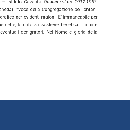
 – Istituto Cavanis,
Quarantesimo 1912-1952
,
 scheda): “Voce della Congregazione pei lontani,
legrafico per evidenti ragioni. E’ immancabile per
ette, lo rinforza, sostiene, benefica. Il «la» è
i eventuali denigratori. Nel Nome e gloria della