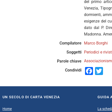
del primo arti
Venezia, Tipogr
dormienti, ammal
esigenze del cu
dato dal P. Dir
Madonna. Amen
Compilatore
Marco Borghi
Soggetti
Periodici e rivis
Associazionismo
Parole chiave
Face
Tw
Condividi
UN SECOLO DI CARTA VENEZIA
GUIDA 
Home
La sched