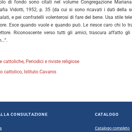
colo di fondo sono citati nel volume Congregazione Mariana
afia Vidotti, 1952, p. 35 (da cui si sono ricavati i dati della
ati, e pei confratelli volenterosi di fare del bene. Usa stile te
ore. Esce quando vuole e quando può. Le riesce caro chi lo trasm
ettore. Riconoscente verso tutti gli amici, trascura affatto gl
…”.
te cattoliche
,
Periodici e riviste religiose
 cattolico
,
Istituto Cavanis
book
itter
ALLA CONSULTAZIONE
CATALOGO
a
Catalogo completo