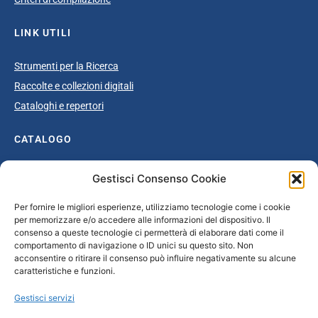
LINK UTILI
Strumenti per la Ricerca
Raccolte e collezioni digitali
Cataloghi e repertori
CATALOGO
Catalogo completo
Gestisci Consenso Cookie
Ottocento
Per fornire le migliori esperienze, utilizziamo tecnologie come i cookie
Età giolittiana
per memorizzare e/o accedere alle informazioni del dispositivo. Il
Grande Guerra e dopoguerra
consenso a queste tecnologie ci permetterà di elaborare dati come il
comportamento di navigazione o ID unici su questo sito. Non
Fascismo
acconsentire o ritirare il consenso può influire negativamente su alcune
caratteristiche e funzioni.
Repubblica Sociale Italiana
Secondo dopoguerra / Età repubblicana
Gestisci servizi