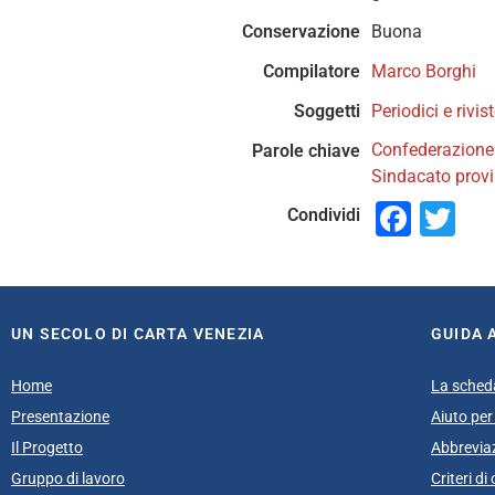
Conservazione
Buona
Compilatore
Marco Borghi
Soggetti
Periodici e rivis
Confederazione i
Parole chiave
Sindacato provi
Face
Tw
Condividi
UN SECOLO DI CARTA VENEZIA
GUIDA 
Home
La sched
Presentazione
Aiuto per 
Il Progetto
Abbrevia
Gruppo di lavoro
Criteri d