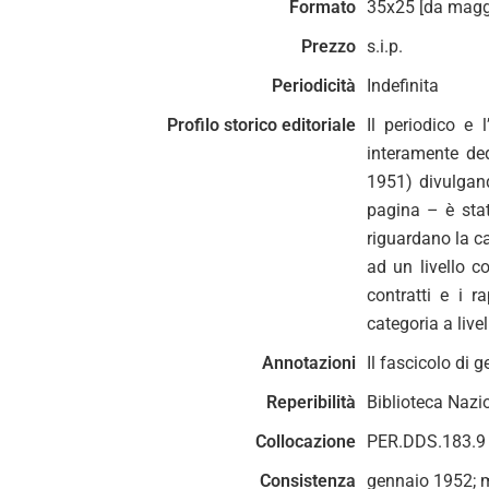
Formato
35x25 [da magg
Prezzo
s.i.p.
Periodicità
Indefinita
Profilo storico editoriale
Il periodico e 
interamente de
1951) divulgand
pagina – è stat
riguardano la ca
ad un livello co
contratti e i r
categoria a live
Annotazioni
Il fascicolo di
Reperibilità
Biblioteca Nazi
Collocazione
PER.DDS.183.9
Consistenza
gennaio 1952; 