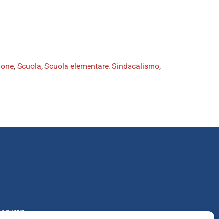
ione
,
Scuola
,
Scuola elementare
,
Sindacalismo
,
poguerra