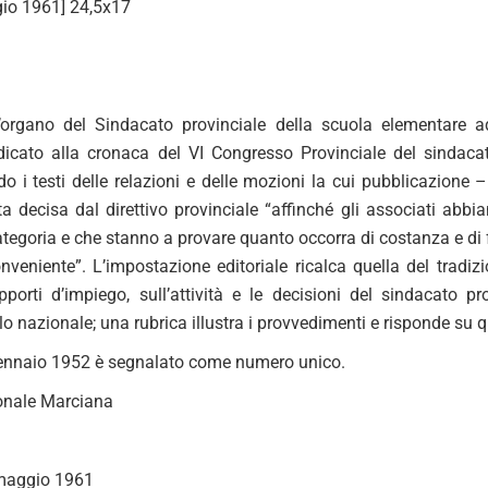
io 1961] 24,5x17
l’organo del Sindacato provinciale della scuola elementare a
dicato alla cronaca del VI Congresso Provinciale del sindaca
o i testi delle relazioni e delle mozioni la cui pubblicazione 
a decisa dal direttivo provinciale “affinché gli associati ab
tegoria e che stanno a provare quanto occorra di costanza e di f
nveniente”. L’impostazione editoriale ricalca quella del tradizi
apporti d’impiego, sull’attività e le decisioni del sindacato p
llo nazionale; una rubrica illustra i provvedimenti e risponde su qu
 gennaio 1952 è segnalato come numero unico.
onale Marciana
maggio 1961