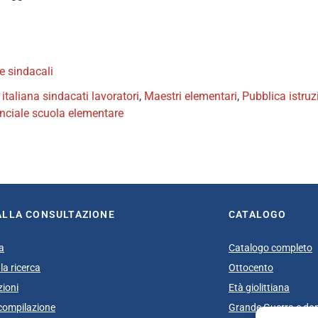
te sindacali
taliana sindacati lavoratori
,
Maestri elementari
,
Pubblica istruz
nciale scuola elementare
book
itter
ALLA CONSULTAZIONE
CATALOGO
a
Catalogo completo
la ricerca
Ottocento
zioni
Età giolittiana
i compilazione
Grande Guerra e do