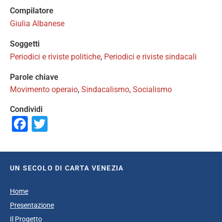
Compilatore
Giulia Albanese
Soggetti
Periodici e riviste politiche
,
Periodici e riviste sindacali
Parole chiave
Movimento operaio
,
Sindacalismo
,
Socialismo
Condividi
Facebook
Twitter
UN SECOLO DI CARTA VENEZIA
Home
Presentazione
Il Progetto