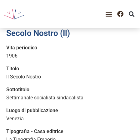
GUIDA ALLA CONSULTAZIO
CATALOGO COMPLETO
PERIODO STORICO
Secolo Nostro (Il)
Vita periodico
1906
Titolo
Il Secolo Nostro
Sottotitolo
Settimanale socialista sindacalista
Luogo di pubblicazione
Venezia
Tipografia - Casa editrice
La Tipografia Emporio