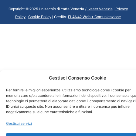
Copyright © 2025 Un secolo di carta Venezia /
Iveser Venezia
|
Privacy
Policy
|
Cookie Policy
| Credits:
ELAN42 Web + Comunicazione
Gestisci Consenso Cookie
Per fornire le migliori esperienze, utilizziamo tecnologie come i cookie per
memorizzare e/o accedere alle informazioni del dispositivo. Il consenso a qu
tecnologie ci permetterà di elaborare dati come il comportamento di navigaz
ID unici su questo sito. Non acconsentire o ritirare il consenso può influire
negativamente su alcune caratteristiche e funzioni.
Gestisci servizi