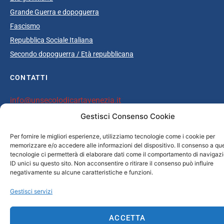
Grande Guerra e dopoguerra
Fascismo
Repubblica Sociale Italiana
Secondo dopoguerra / Età repubblicana
CONTATTI
info@unsecolodicartavenezia.it
Gestisci Consenso Cookie
Per fornire le migliori esperienze, utilizziamo tecnologie come i cookie per
Copyright © 2025 Un secolo di carta Venezia /
Iveser Venezia
|
Privacy
memorizzare e/o accedere alle informazioni del dispositivo. Il consenso a qu
Policy
|
Cookie Policy
| Credits:
ELAN42 Web + Comunicazione
tecnologie ci permetterà di elaborare dati come il comportamento di navigaz
ID unici su questo sito. Non acconsentire o ritirare il consenso può influire
negativamente su alcune caratteristiche e funzioni.
Gestisci servizi
ACCETTA