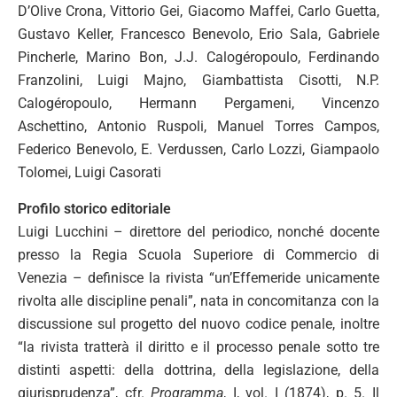
D’Olive Crona, Vittorio Gei, Giacomo Maffei, Carlo Guetta,
Gustavo Keller, Francesco Benevolo, Erio Sala, Gabriele
Pincherle, Marino Bon, J.J. Calogéropoulo, Ferdinando
Franzolini, Luigi Majno, Giambattista Cisotti, N.P.
Calogéropoulo, Hermann Pergameni, Vincenzo
Aschettino, Antonio Ruspoli, Manuel Torres Campos,
Federico Benevolo, E. Verdussen, Carlo Lozzi, Giampaolo
Tolomei, Luigi Casorati
Profilo storico editoriale
Luigi Lucchini – direttore del periodico, nonché docente
presso la Regia Scuola Superiore di Commercio di
Venezia – definisce la rivista “un’Effemeride unicamente
rivolta alle discipline penali”, nata in concomitanza con la
discussione sul progetto del nuovo codice penale, inoltre
“la rivista tratterà il diritto e il processo penale sotto tre
distinti aspetti: della dottrina, della legislazione, della
giurisprudenza”, cfr.
Programma
, I, vol. I (1874), p. 5. Il