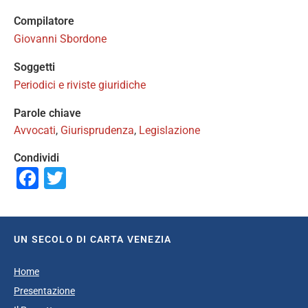
Compilatore
Giovanni Sbordone
Soggetti
Periodici e riviste giuridiche
Parole chiave
Avvocati
,
Giurisprudenza
,
Legislazione
Condividi
Facebook
Twitter
UN SECOLO DI CARTA VENEZIA
Home
Presentazione