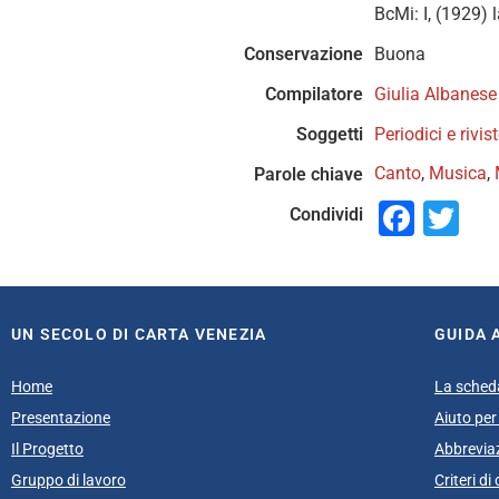
BcMi: I, (1929)
Conservazione
Buona
Compilatore
Giulia Albanese
Soggetti
Periodici e rivist
Canto
,
Musica
,
Parole chiave
Face
Tw
Condividi
UN SECOLO DI CARTA VENEZIA
GUIDA 
Home
La sched
Presentazione
Aiuto per 
Il Progetto
Abbrevia
Gruppo di lavoro
Criteri d