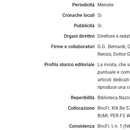
Periodicità
Mensile
Cronache locali
Si
Pubblicità
Si
Organi direttivi
Direttore e red
Firme e collaboratori
G.G. Bernardi, G
Rensis, Dottor 
Profilo storico editoriale
La rivista, che 
puntuale e compl
articoli dedicat
riproduce una c
Reperibilità
Biblioteca Nazi
Collocazione
BncFi: XIX.Re.5
BcMi: PER.FS W
Consistenza
BncFi: I, n. 1 (