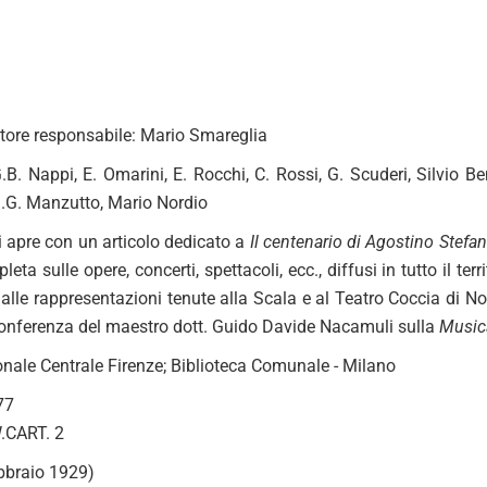
attore responsabile: Mario Smareglia
.B. Nappi, E. Omarini, E. Rocchi, C. Rossi, G. Scuderi, Silvio B
G.G. Manzutto, Mario Nordio
si apre con un articolo dedicato a
Il centenario di Agostino Stefan
eta sulle opere, concerti, spettacoli, ecc., diffusi in tutto il t
i alle rappresentazioni tenute alla Scala e al Teatro Coccia di 
onferenza del maestro dott. Guido Davide Nacamuli sulla
Music
onale Centrale Firenze; Biblioteca Comunale - Milano
77
.CART. 2
febbraio 1929)