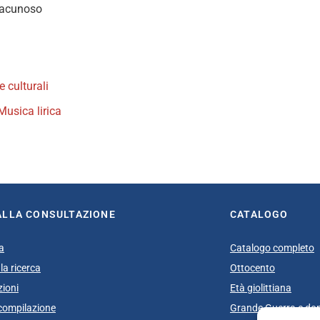
 lacunoso
e culturali
Musica lirica
book
itter
ALLA CONSULTAZIONE
CATALOGO
a
Catalogo completo
la ricerca
Ottocento
zioni
Età giolittiana
i compilazione
Grande Guerra e do