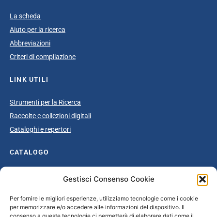
La scheda
Aiuto per la ricerca
Abbreviazioni
Criteri di compilazione
LINK UTILI
Strumenti per la Ricerca
Raccolte e collezioni digitali
Cataloghi e repertori
CATALOGO
Catalogo completo
Gestisci Consenso Cookie
Ottocento
Per fornire le migliori esperienze, utilizziamo tecnologie come i cookie
Età giolittiana
per memorizzare e/o accedere alle informazioni del dispositivo. Il
Grande Guerra e dopoguerra
consenso a queste tecnologie ci permetterà di elaborare dati come il