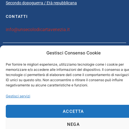
Secondo dopoguerra / Età repubblicana
CONTATTI
info@unsecolodicartavenezia.it
Gestisci Consenso Cookie
Copyright © 2025 Un secolo di carta Venezia /
Iveser Venezia
|
Privacy
Policy
|
Cookie Policy
| Credits:
ELAN42 Web + Comunicazione
Per fornire le migliori esperienze, utilizziamo tecnologie come i cookie per
memorizzare e/o accedere alle informazioni del dispositivo. Il consenso a qu
tecnologie ci permetterà di elaborare dati come il comportamento di navigaz
ID unici su questo sito. Non acconsentire o ritirare il consenso può influire
negativamente su alcune caratteristiche e funzioni.
Gestisci servizi
ACCETTA
NEGA