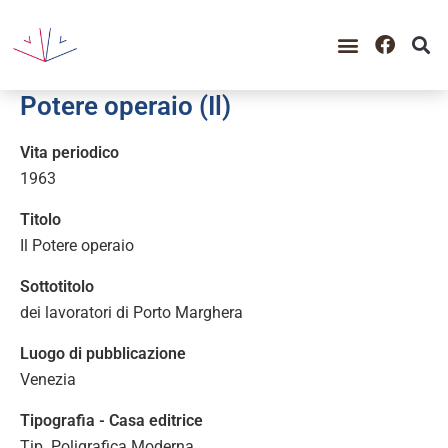
GUIDA ALLA CONSULTAZIO
CATALOGO COMPLETO
PERIODO STORICO
Potere operaio (Il)
Vita periodico
1963
Titolo
Il Potere operaio
Sottotitolo
dei lavoratori di Porto Marghera
Luogo di pubblicazione
Venezia
Tipografia - Casa editrice
Tip. Poligrafica Moderna