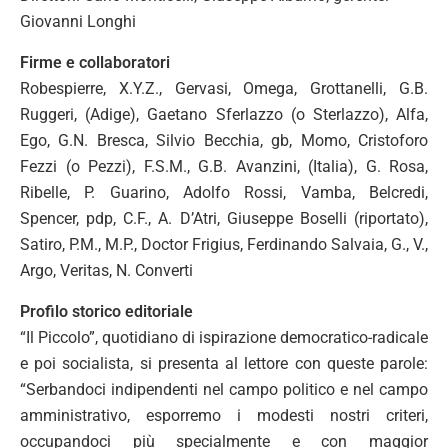
Giovanni Longhi
Firme e collaboratori
Robespierre, X.Y.Z., Gervasi, Omega, Grottanelli, G.B.
Ruggeri, (Adige), Gaetano Sferlazzo (o Sterlazzo), Alfa,
Ego, G.N. Bresca, Silvio Becchia, gb, Momo, Cristoforo
Fezzi (o Pezzi), F.S.M., G.B. Avanzini, (Italia), G. Rosa,
Ribelle, P. Guarino, Adolfo Rossi, Vamba, Belcredi,
Spencer, pdp, C.F., A. D’Atri, Giuseppe Boselli (riportato),
Satiro, P.M., M.P., Doctor Frigius, Ferdinando Salvaia, G., V.,
Argo, Veritas, N. Converti
Profilo storico editoriale
“Il Piccolo”, quotidiano di ispirazione democratico-radicale
e poi socialista, si presenta al lettore con queste parole:
“Serbandoci indipendenti nel campo politico e nel campo
amministrativo, esporremo i modesti nostri criteri,
occupandoci più specialmente e con maggior