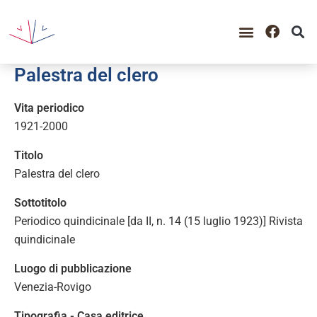
GUIDA ALLA CONSULTAZIO
CATALOGO COMPLETO
PERIODO STORICO
Palestra del clero
Vita periodico
1921-2000
Titolo
Palestra del clero
Sottotitolo
Periodico quindicinale [da II, n. 14 (15 luglio 1923)] Rivista
quindicinale
Luogo di pubblicazione
Venezia-Rovigo
Tipografia - Casa editrice