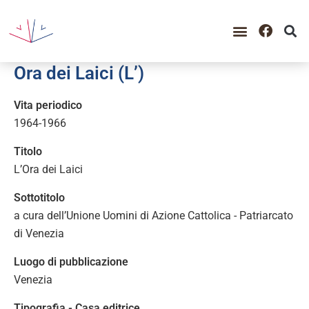
GUIDA ALLA CONSULTAZIO
CATALOGO COMPLETO
PERIODO STORICO
Ora dei Laici (L’)
Vita periodico
1964-1966
Titolo
L’Ora dei Laici
Sottotitolo
a cura dell’Unione Uomini di Azione Cattolica - Patriarcato
di Venezia
Luogo di pubblicazione
Venezia
Tipografia - Casa editrice