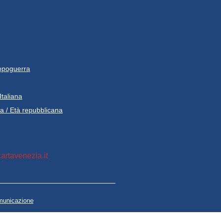
opoguerra
Italiana
 / Età repubblicana
artavenezia.it
unicazione