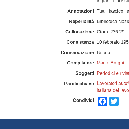
in particolare s
Annotazioni
Tutti i fascicol
Reperibilità
Biblioteca Naz
Collocazione
Giorn. 236.29
Consistenza
10 febbraio 19
Conservazione
Buona
Compilatore
Marco Borghi
Soggetti
Periodici e rivis
Lavoratori autof
Parole chiave
italiana del lav
Face
Tw
Condividi