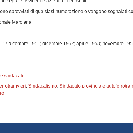
ono seguite le vicende aziendali dell’Acnil.
i sono sprovvisti di qualsiasi numerazione e vengono segnalati c
ionale Marciana
51; 7 dicembre 1951; dicembre 1952; aprile 1953; novembre 19
te sindacali
errotramvieri
,
Sindacalismo
,
Sindacato provinciale autoferrotram
oro
book
itter