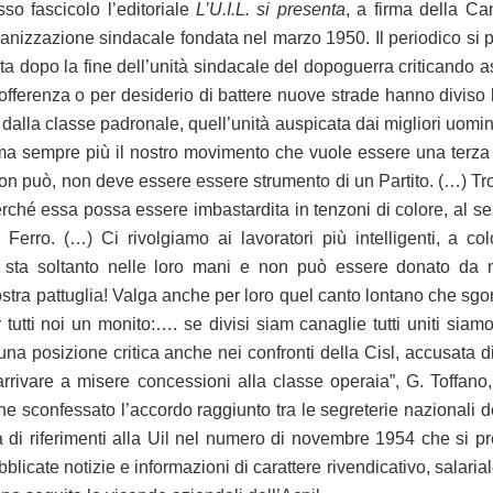
sso fascicolo l’editoriale
L’U.I.L. si presenta
, a firma della Ca
organizzazione sindacale fondata nel marzo 1950. Il periodico si
ta dopo la fine dell’unità sindacale del dopoguerra criticando a
sofferenza o per desiderio di battere nuove strade hanno diviso l
dalla classe padronale, quell’unità auspicata dai migliori uomin
rma sempre più il nostro movimento che vuole essere una terza f
n può, non deve essere essere strumento di un Partito. (…) Tropp
hé essa possa essere imbastardita in tenzoni di colore, al servi
i Ferro. (…) Ci rivolgiamo ai lavoratori più intelligenti, a 
sta soltanto nelle loro mani e non può essere donato da n
stra pattuglia! Valga anche per loro quel canto lontano che sgor
tutti noi un monito:…. se divisi siam canaglie tutti uniti siamo
a posizione critica anche nei confronti della Cisl, accusata di 
 arrivare a misere concessioni alla classe operaia”, G. Toffano
e sconfessato l’accordo raggiunto tra le segreterie nazionali de
 di riferimenti alla Uil nel numero di novembre 1954 che si 
blicate notizie e informazioni di carattere rivendicativo, salarial