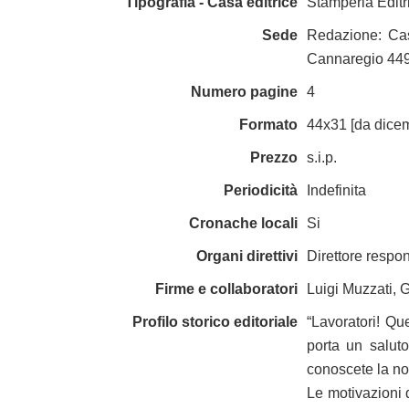
Tipografia - Casa editrice
Stamperia Editr
Sede
Redazione: Cas
Cannaregio 44
Numero pagine
4
Formato
44x31 [da dice
Prezzo
s.i.p.
Periodicità
Indefinita
Cronache locali
Si
Organi direttivi
Direttore respon
Firme e collaboratori
Luigi Muzzati, 
Profilo storico editoriale
“Lavoratori! Que
porta un saluto 
conoscete la nob
Le motivazioni 