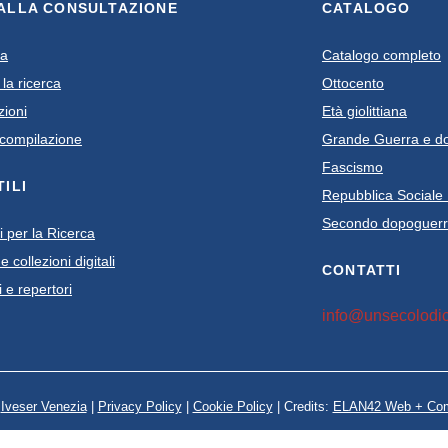
 ALLA CONSULTAZIONE
CATALOGO
da
Catalogo completo
 la ricerca
Ottocento
zioni
Età giolittiana
i compilazione
Grande Guerra e d
Fascismo
TILI
Repubblica Sociale 
Secondo dopoguerra
 per la Ricerca
 collezioni digitali
CONTATTI
 e repertori
info@unsecolodic
/
Iveser Venezia
|
Privacy Policy
|
Cookie Policy
| Credits:
ELAN42 Web + Com