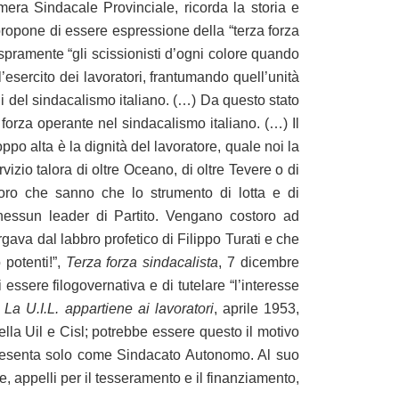
mera Sindacale Provinciale, ricorda la storia e
 propone di essere espressione della “terza forza
spramente “gli scissionisti d’ogni colore quando
’esercito dei lavoratori, frantumando quell’unità
i del sindacalismo italiano. (…) Da questo stato
orza operante nel sindacalismo italiano. (…) Il
o alta è la dignità del lavoratore, quale noi la
zio talora di oltre Oceano, di oltre Tevere o di
coloro che sanno che lo strumento di lotta e di
essun leader di Partito. Vengano costoro ad
gava dal labbro profetico di Filippo Turati e che
 potenti!”,
Terza forza sindacalista
, 7 dicembre
essere filogovernativa e di tutelare “l’interesse
,
La U.I.L. appartiene ai lavoratori
, aprile 1953,
lla Uil e Cisl; potrebbe essere questo il motivo
presenta solo come Sindacato Autonomo. Al suo
e, appelli per il tesseramento e il finanziamento,