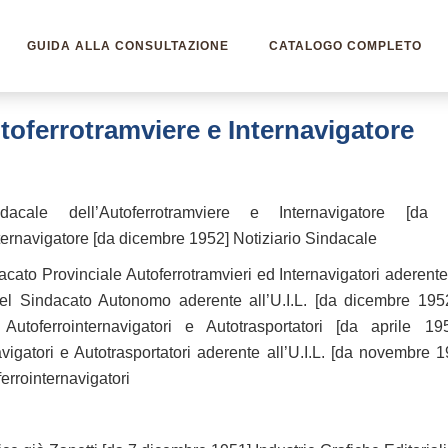
GUIDA ALLA CONSULTAZIONE
CATALOGO COMPLETO
utoferrotramviere e Internavigatore
ndacale dell’Autoferrotramviere e Internavigatore [d
nternavigatore [da dicembre 1952] Notiziario Sindacale
acato Provinciale Autoferrotramvieri ed Internavigatori aderent
el Sindacato Autonomo aderente all’U.I.L. [da dicembre 19
li Autoferrointernavigatori e Autotrasportatori [da april
avigatori e Autotrasportatori aderente all’U.I.L. [da novembr
rrointernavigatori