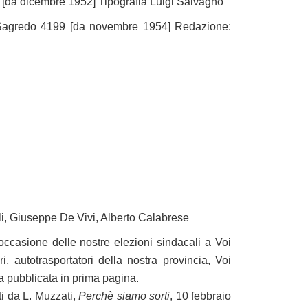
li [da dicembre 1952] Tipografia Luigi Salvagno
 Sagredo 4199 [da novembre 1954] Redazione:
li, Giuseppe De Vivi, Alberto Calabrese
 occasione delle nostre elezioni sindacali a Voi
ri, autotrasportatori della nostra provincia, Voi
ota pubblicata in prima pagina.
ti da L. Muzzati,
Perchè siamo sorti
, 10 febbraio