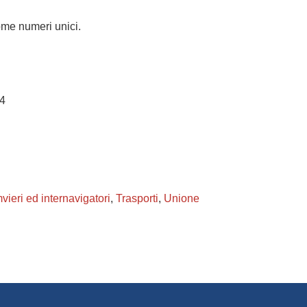
ome numeri unici.
54
vieri ed internavigatori
,
Trasporti
,
Unione