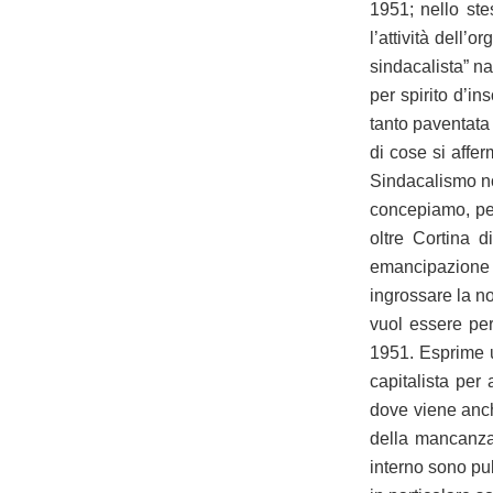
1951; nello ste
l’attività dell’
sindacalista” na
per spirito d’in
tanto paventata 
di cose si affe
Sindacalismo no
concepiamo, perc
oltre Cortina d
emancipazione 
ingrossare la no
vuol essere per 
1951. Esprime un
capitalista per
dove viene anch
della mancanza
interno sono pub