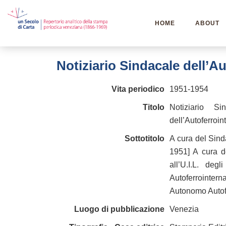
HOME
ABOUT
Notiziario Sindacale dell’A
Vita periodico
1951-1954
Titolo
Notiziario Si
dell’Autoferroi
Sottotitolo
A cura del Sind
1951] A cura d
all’U.I.L. deg
Autoferrointern
Autonomo Autofe
Luogo di pubblicazione
Venezia