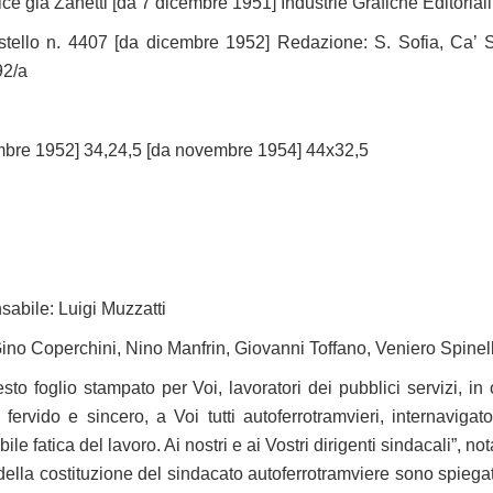
ice già Zanetti [da 7 dicembre 1951] Industrie Grafiche Editoria
tello n. 4407 [da dicembre 1952] Redazione: S. Sofia, Ca’
92/a
mbre 1952] 34,24,5 [da novembre 1954] 44x32,5
sabile: Luigi Muzzatti
Gino Coperchini, Nino Manfrin, Giovanni Toffano, Veniero Spinel
sto foglio stampato per Voi, lavoratori dei pubblici servizi, in
fervido e sincero, a Voi tutti autoferrotramvieri, internavigato
ile fatica del lavoro. Ai nostri e ai Vostri dirigenti sindacali”, n
della costituzione del sindacato autoferrotramviere sono spiega