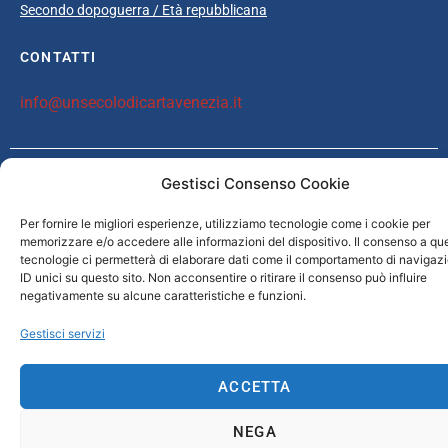
Secondo dopoguerra / Età repubblicana
CONTATTI
info@unsecolodicartavenezia.it
Gestisci Consenso Cookie
Copyright © 2025 Un secolo di carta Venezia /
Iveser Venezia
|
Privacy
Policy
|
Cookie Policy
| Credits:
ELAN42 Web + Comunicazione
Per fornire le migliori esperienze, utilizziamo tecnologie come i cookie per
memorizzare e/o accedere alle informazioni del dispositivo. Il consenso a qu
tecnologie ci permetterà di elaborare dati come il comportamento di navigaz
ID unici su questo sito. Non acconsentire o ritirare il consenso può influire
negativamente su alcune caratteristiche e funzioni.
Gestisci servizi
ACCETTA
NEGA